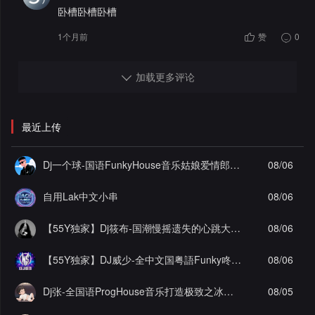
卧槽卧槽卧槽
1个月前
赞
0
加载更多评论
最近上传
Dj一个球-国语FunkyHouse音乐姑娘爱情郎为爱痴狂飘飘弹Q鼓系列慢摇串烧NO.124
08/06
自用Lak中文小串
08/06
【55Y独家】Dj筱布-国潮慢摇遗失的心跳大雨还在下ProgHouse串烧
08/06
【55Y独家】DJ威少-全中文国粤語Funky咚咚(辞九门回忆)车载串烧(DJ威少 FunkyHouse 2026 Rmx Ｖ８２)
08/06
Dj张-全国语ProgHouse音乐打造极致之冰徐颖思九万字实录串烧Vol.29
08/05