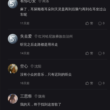
有你心安
商洛
麻了，耳屎顺着耳朵到天灵盖再到后脑勺再到右耳坐过山
车呢
11天前
赞
0
失去爱
红河哈尼族彝族自治州
听完之后走路都是用吊走
14天前
赞
0
空心
沈阳
没有小众的音乐，只有迟到的听众
16天前
赞
0
三思祭
陇南
我的天，终于找到这首歌了