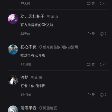
19天前
赞
0
幼儿园杠把子
眉山
官方推得来的OK入坑
23天前
赞
0
初心不负
黔东南苗族侗族自治州
哇这个有点耳熟
1个月前
赞
0
渡劫
山南
打卡！依旧好听
1个月前
赞
0
清酒半壶
阿里地区