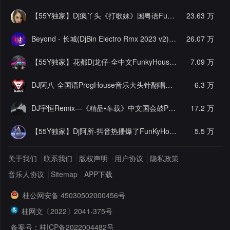
【55Y独家】Dj疯丫头《打歌妹》国粤语Funk音乐抖音热播55Y车载串烧
23.63 万
Beyond - 长城(DjBin Electro Rmx 2023 v2)
[热门]
26.07 万
【55Y独家】花都Dj龙仔-全中文FunkyHouse音乐近期网络流行热播慢摇串烧
7.09 万
DJ阿八-全国语ProgHouse音乐大头针翻唱抖音热播专辑串烧
6.3 万
[
DJ宇恒Remix—《精品•车载》中文国会鼓ProgHouse
17.2 万
[推荐]
【55Y独家】Dj阿所-抖音热播爆了FunKyHouse中英文串烧
5.5 万
[独
关于我们
联系我们
版权声明
用户协议
隐私政策
音乐人协议
Sitemap
APP下载
桂公网安备 45030502000456号
桂网文〔2022〕2041-375号
备案号：桂ICP备2022004482号