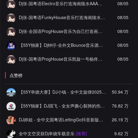
Dj张-国粤语Electro音乐打造海南陵水AAA工程李总私人定制舍得实录串烧Vol.2
08/05
Dj张-国粤语FunkyHouse音乐打造海南陵水AAA工程李总私人定制抖音热播坏小子实录串烧Vol.3
08/05
Dj张-全国语ProgHouse音乐为自己打造画心顶级作品实录串烧
08/05
【55Y独家】Dj钟仔-全外文Bounce音乐酒吧大厅潮牌时尚爆点超嗨棒斯炸街串烧
08/05
Dj张-国粤语ProgHouse音乐凯旋一号杨佟瑄杨小姐私人定制圆实录串烧Vol.12
08/05
点赞榜
【55Y串烧大赛】DJ小钱 - 全中文旋律2025抖音热播精选串烧
50.94 万
【55Y独家】DJ国飞 - 全女声撕心裂肺的伤感情歌精选集-HiFi高清立体声车载连版大碟
76.82 万
DJ婷姐 - 全中文国粤语LettingGo抖音新版慢摇串烧
26.19 万
[推荐]
全中文空灵鼓Dj串烧车载音乐
[推荐]
9.62 万