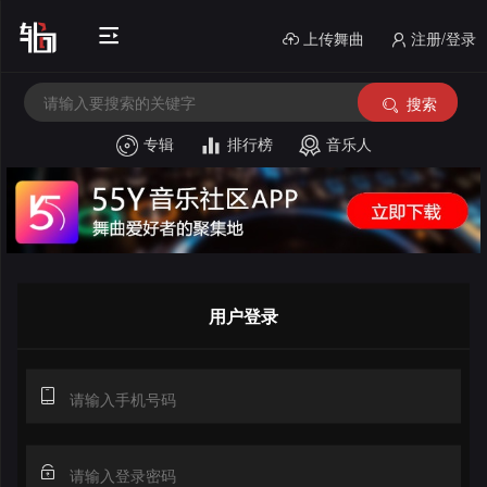
上传舞曲
注册/登录
搜索
专辑
排行榜
音乐人
首
页
电
音
中
House
文
外
用户登录
舞
文
酒
曲
舞
吧
串
曲
风
烧
私