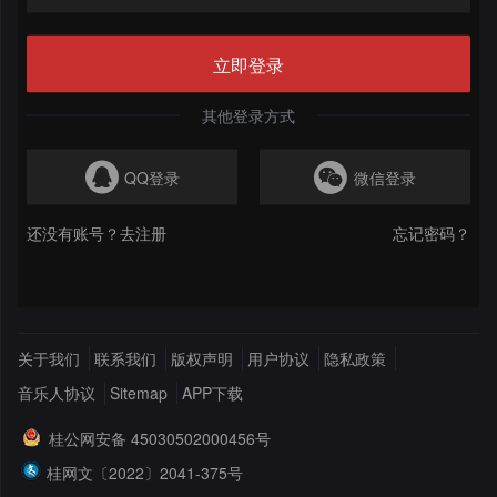
格
舞
改
大
立即登录
曲
舞
赛
AI
曲
作
写
会
品
歌
QQ登录
微信登录
资
员
还没有账号？去注册
忘记密码？
料
歌
中
修
曲
专
心
改
列
辑
点
关于我们
联系我们
版权声明
用户协议
隐私政策
表
列
赞
试
音乐人协议
Sitemap
APP下载
表
记
听
桂公网安备 45030502000456号
桂网文〔2022〕2041-375号
录
记