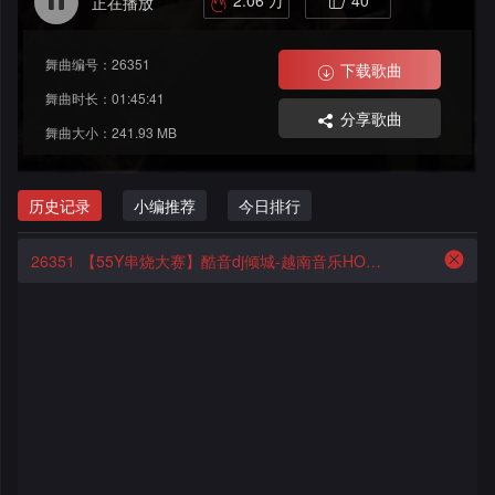
2.06 万
40
正在播放
格
舞
改
大
舞曲编号：26351
曲
舞
AI
下载歌曲
赛
舞曲时长：01:45:41
分享歌曲
曲
写
作
会
舞曲大小：241.93 MB
歌
品
资
员
历史记录
小编推荐
今日排行
料
歌
中
26351
【55Y串烧大赛】酷音dj倾城-越南音乐HOUSE LAK深宅混音舞曲串烧
修
曲
专
心
改
列
辑
点
表
列
赞
试
表
记
听
录
记