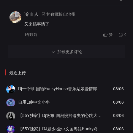
冷血人
甘孜藏族自治州
又来搞事情了
1年以前
赞
0
加载更多评论
最近上传
Dj一个球-国语FunkyHouse音乐姑娘爱情郎为爱痴狂飘飘弹Q鼓系列慢摇串烧NO.124
08/06
自用Lak中文小串
08/06
【55Y独家】Dj筱布-国潮慢摇遗失的心跳大雨还在下ProgHouse串烧
08/06
【55Y独家】DJ威少-全中文国粤語Funky咚咚(辞九门回忆)车载串烧(DJ威少 FunkyHouse 2026 Rmx Ｖ８２)
08/06