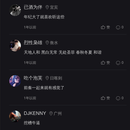
已酒为伴
宜宾
年纪大了就喜欢听这些
1年以前
赞
0
烈性枭雄
衡水
天地人和 黑白无常 无处圣菲 春秋冬夏 和谐
1年以前
赞
0
吃个泡芙
日喀则
前奏一起来就有感觉了
1年以前
赞
0
DJKENNY
广州
挖槽牛逼