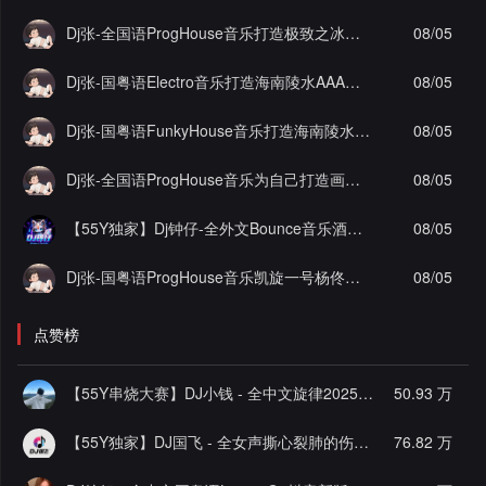
Dj张-全国语ProgHouse音乐打造极致之冰徐颖思九万字实录串烧Vol.29
08/05
Dj张-国粤语Electro音乐打造海南陵水AAA工程李总私人定制舍得实录串烧Vol.2
08/05
Dj张-国粤语FunkyHouse音乐打造海南陵水AAA工程李总私人定制抖音热播坏小子实录串烧Vol.3
08/05
Dj张-全国语ProgHouse音乐为自己打造画心顶级作品实录串烧
08/05
【55Y独家】Dj钟仔-全外文Bounce音乐酒吧大厅潮牌时尚爆点超嗨棒斯炸街串烧
08/05
Dj张-国粤语ProgHouse音乐凯旋一号杨佟瑄杨小姐私人定制圆实录串烧Vol.12
08/05
点赞榜
【55Y串烧大赛】DJ小钱 - 全中文旋律2025抖音热播精选串烧
50.93 万
【55Y独家】DJ国飞 - 全女声撕心裂肺的伤感情歌精选集-HiFi高清立体声车载连版大碟
76.82 万