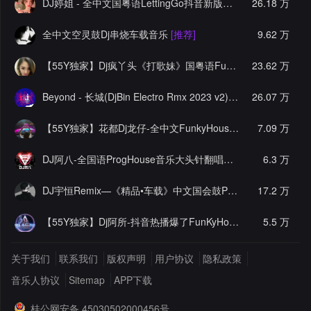
DJ婷姐 - 全中文国粤语LettingGo抖音新版慢摇串烧
26.18 万
[推荐]
全中文空灵鼓Dj串烧车载音乐
[推荐]
9.62 万
【55Y独家】Dj疯丫头《打歌妹》国粤语Funk音乐抖音热播55Y车载串烧
23.62 万
Beyond - 长城(DjBin Electro Rmx 2023 v2)
[热门]
26.07 万
【55Y独家】花都Dj龙仔-全中文FunkyHouse音乐近期网络流行热播慢摇串烧
7.09 万
DJ阿八-全国语ProgHouse音乐大头针翻唱抖音热播专辑串烧
6.3 万
[
DJ宇恒Remix—《精品•车载》中文国会鼓ProgHouse
17.2 万
[推荐]
【55Y独家】Dj阿所-抖音热播爆了FunKyHouse中英文串烧
5.5 万
[独
关于我们
联系我们
版权声明
用户协议
隐私政策
音乐人协议
Sitemap
APP下载
桂公网安备 45030502000456号