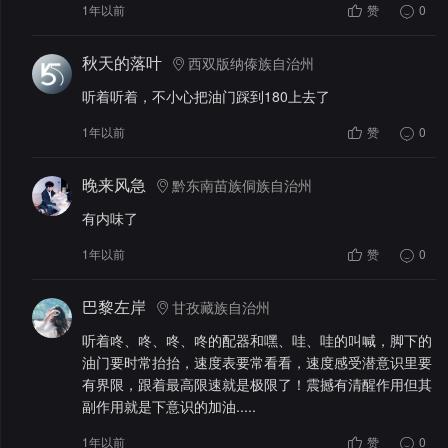
1年以前
赞
0
秋天的落叶
西双版纳傣族自治州
听着听着，不小心把油门踩到180上去了
1年以前
赞
0
晚来风急
黔东南苗族侗族自治州
有内味了
1年以前
赞
0
巴黎左岸
甘孜藏族自治州
听着咚、咚、咚、咚的配器和嘿、哇、哇的叫喊，脚下的
油门要时常抬抬，速度表要常看看，速度感受潜意识里要
有界限，跟着最高限速就是极限了！震撼有清醒作用但其
副作用就是下意识的加油.....
1年以前
赞
0