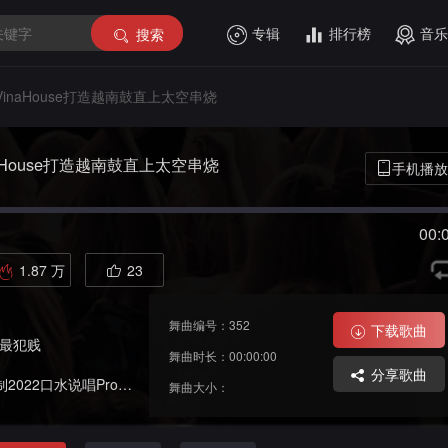
专辑
排行榜
音乐
搜索
inaHouse打造越南鼓直上太空串烧
aHouse打造越南鼓直上太空串烧
手机播放
00:
1.87 万
23
舞曲编号：352
下载歌曲
你最犯贱
舞曲时长：00:00:00
分享歌曲
水说唱Prog抖音专用车载串烧
舞曲大小：