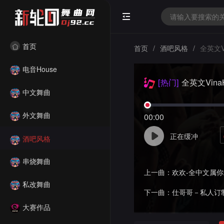
首页
首页
/
酒吧风格
/
全英文V
电音House
[热门]
全英文Vin
中文舞曲
外文舞曲
00:00
正在缓冲
酒吧风格
串烧舞曲
上一曲：
欢欢-全中文属
私改舞曲
下一曲：
仕哥哥－私人订制2022口
大赛作品