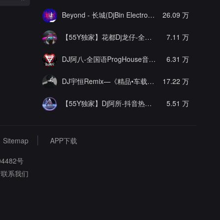
Beyond - 长城(DjBin Electro Rmx 2023 v2)
26.09 万
[热门]
【55Y独家】花都Dj龙仔-全中文FunkyHouse音乐近期网络流行热播慢摇串烧
7.11 万
DJ阿八-全国语ProgHouse音乐大头针翻唱抖音热播专辑串烧
6.31 万
DJ宇恒Remix—《精品•车载》中文国会鼓ProgHouse
17.22 万
【55Y独家】Dj阿所-抖音热播爆了FunKyHouse中英文串烧
5.51 万
Sitemap
APP下载
4482号
请联系我们