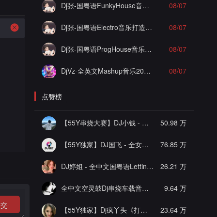
Dj张-国粤语FunkyHouse音乐打造搏哥私人定制泡沫实录串烧Vol.1
08/07
Dj张-国粤语Electro音乐打造凤姐黄昏专属实录串烧Vol.2
08/07
Dj张-国粤语ProgHouse音乐凯旋一号杨佟瑄杨小姐私人定制爱你但说不出口混搭实录串烧Vol.13
08/07
DjVz-全英文Mashup音乐2026电音房派对男女说唱气氛上头慢摇串烧
08/07
点赞榜
【55Y串烧大赛】DJ小钱 - 全中文旋律2025抖音热播精选串烧
50.98 万
【55Y独家】DJ国飞 - 全女声撕心裂肺的伤感情歌精选集-HiFi高清立体声车载连版大碟
76.85 万
DJ婷姐 - 全中文国粤语LettingGo抖音新版慢摇串烧
26.21 万
全中文空灵鼓Dj串烧车载音乐
[推荐]
9.64 万
提交
【55Y独家】Dj疯丫头《打歌妹》国粤语Funk音乐抖音热播55Y车载串烧
23.64 万