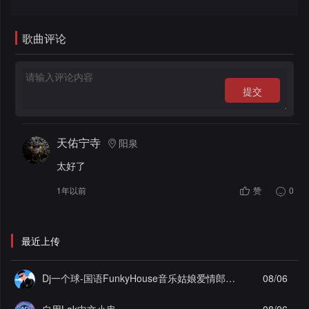
录
歌曲评论
提交
天佑宁寺
阳泉
太好了
1年以前
赞
0
最近上传
Dj一个球-国语FunkyHouse音乐姑娘爱情郎为爱痴狂飘飘弹Q鼓系列慢摇串烧NO.124
08/06