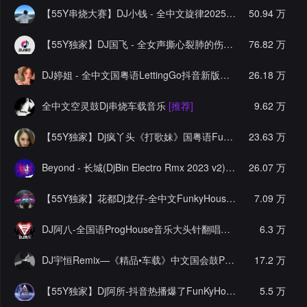
【55Y串烧大赛】DJ小钱 - 全中文旋律2025抖音热播精选串烧
50.94 万
【55Y独家】DJ国飞 - 全女声撕心裂肺的伤感情歌精选集-HiFi高清立体声车载连版大碟
76.82 万
DJ婷姐 - 全中文国粤语LettingGo抖音新版慢摇串烧
26.18 万
[推荐]
全中文空灵鼓Dj串烧车载音乐
[推荐]
9.62 万
【55Y独家】Dj疯丫头《打歌妹》国粤语Funk音乐抖音热播55Y车载串烧
23.63 万
Beyond - 长城(DjBin Electro Rmx 2023 v2)
[热门]
26.07 万
【55Y独家】花都Dj龙仔-全中文FunkyHouse音乐近期网络流行热播慢摇串烧
7.09 万
DJ阿八-全国语ProgHouse音乐大头针翻唱抖音热播专辑串烧
6.3 万
[
DJ宇恒Remix—《精品•车载》中文国会鼓ProgHouse
17.2 万
[推荐]
【55Y独家】Dj阿所-抖音热播爆了FunKyHouse中英文串烧
5.5 万
[独