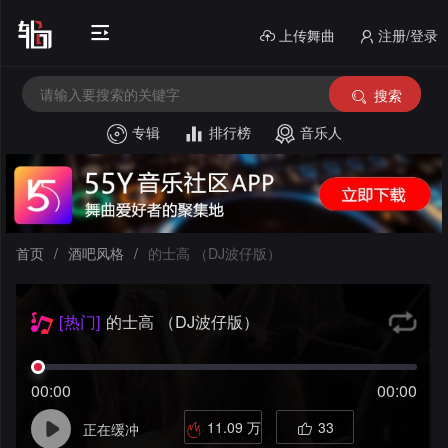
上传舞曲
注册/登录
搜索
专辑
排行榜
音乐人
首
页
电
音
中
首页
/
酒吧风格
/
的士高 （DJ波仔版）
House
文
外
[热门]
的士高 （DJ波仔版）
舞
文
酒
曲
舞
串
吧
00:00
00:00
曲
烧
私
风
11.09 万
33
正在缓冲