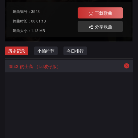
舞
改
大
格
舞曲编号：3543
下载歌曲
曲
舞
赛
AI
舞曲时长：00:01:13
分享歌曲
舞曲大小：1.13 MB
曲
作
写
会
品
歌
资
历史记录
小编推荐
今日排行
员
料
歌
中
3543
的士高 （DJ波仔版）
修
曲
专
心
改
列
辑
点
表
列
赞
试
表
记
听
录
记