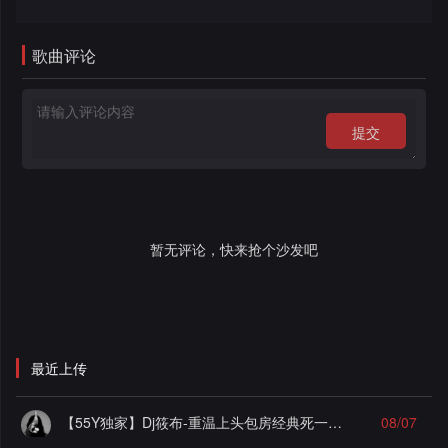
录
歌曲评论
提交
暂无评论，快来抢个沙发吧
最近上传
【55Y独家】Dj筱布-重温上头包房经典死一样的痛苦Electro串烧
08/07