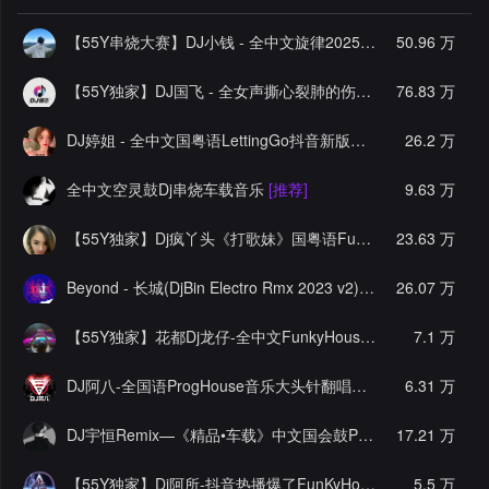
【55Y串烧大赛】DJ小钱 - 全中文旋律2025抖音热播精选串烧
50.96 万
【55Y独家】DJ国飞 - 全女声撕心裂肺的伤感情歌精选集-HiFi高清立体声车载连版大碟
76.83 万
DJ婷姐 - 全中文国粤语LettingGo抖音新版慢摇串烧
26.2 万
[推荐]
全中文空灵鼓Dj串烧车载音乐
[推荐]
9.63 万
【55Y独家】Dj疯丫头《打歌妹》国粤语Funk音乐抖音热播55Y车载串烧
23.63 万
Beyond - 长城(DjBin Electro Rmx 2023 v2)
[热门]
26.07 万
【55Y独家】花都Dj龙仔-全中文FunkyHouse音乐近期网络流行热播慢摇串烧
7.1 万
DJ阿八-全国语ProgHouse音乐大头针翻唱抖音热播专辑串烧
6.31 万
[
DJ宇恒Remix—《精品•车载》中文国会鼓ProgHouse
17.21 万
[推荐]
【55Y独家】Dj阿所-抖音热播爆了FunKyHouse中英文串烧
5.5 万
[独