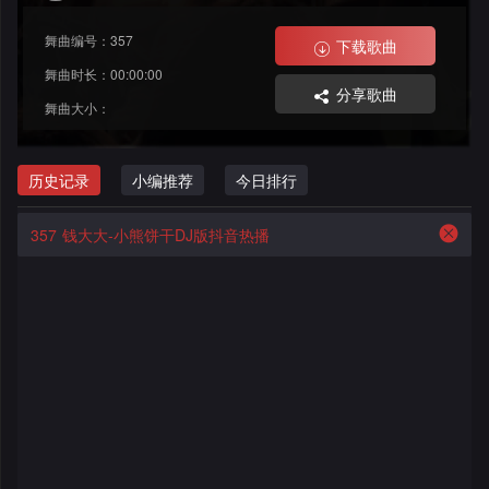
舞
改
大
格
舞曲编号：357
下载歌曲
曲
舞
赛
AI
舞曲时长：00:00:00
分享歌曲
舞曲大小：
曲
作
写
会
品
歌
资
历史记录
小编推荐
今日排行
员
料
歌
中
357
钱大大-小熊饼干DJ版抖音热播
修
曲
专
心
改
列
辑
点
表
列
赞
试
表
记
听
录
记