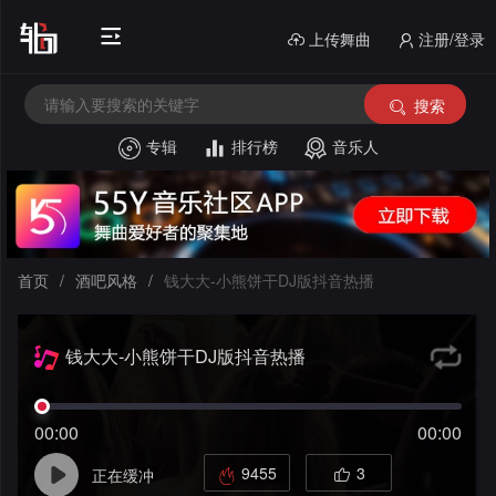
上传舞曲
注册/登录
搜索
专辑
排行榜
音乐人
首
页
电
音
中
首页
/
酒吧风格
/
钱大大-小熊饼干DJ版抖音热播
House
文
外
钱大大-小熊饼干DJ版抖音热播
舞
文
酒
曲
舞
串
吧
00:00
00:00
曲
烧
私
风
9455
3
正在缓冲