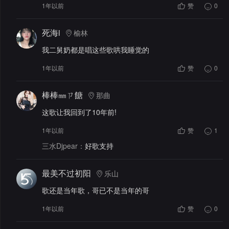
1年以前
赞
0
死海i
榆林
我二舅奶都是唱这些歌哄我睡觉的
1年以前
赞
0
棒棒㎜ㄗ餹
那曲
这歌让我回到了10年前!
1年以前
赞
1
三水Djpear：
好歌支持
最美不过初阳
乐山
歌还是当年歌，哥已不是当年的哥
1年以前
赞
0