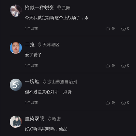
恰似一种蜕变
贵阳
今天我就定就听这个上战场了，杀
1年以前
赞
0
二拉
天津城区
爱了爱了
1年以前
赞
0
一碗蛙
凉山彝族自治州
但不过是真心好听，点赞
1年以前
赞
0
血染双眼
哈密
好好听呜呜呜呜，仙品