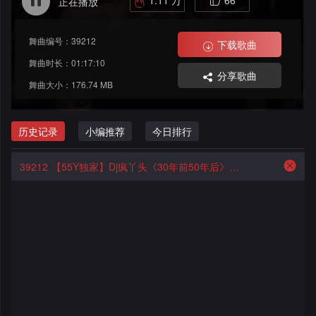
1.11 万
66
正在播放
格
改
大
舞
舞曲编号：39212
舞
赛
AI
下载歌曲
曲
舞曲时长：01:17:10
分享歌曲
曲
作
写
会
舞曲大小：176.74 MB
品
歌
资
员
历史记录
小编推荐
今日排行
料
歌
中
39212
【55Y独家】Dj疯丫头《30年前50年后》国粤语Funk音乐抖音热播55Y车载串烧
修
曲
专
心
改
列
辑
点
表
列
赞
试
表
记
听
录
记