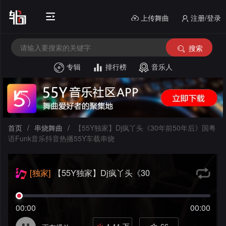
上传舞曲
注册/登录
搜索
专辑
排行榜
音乐人
首
页
电
音
中
首页
/
串烧舞曲
/
【55Y独家】Dj疯丫头《30年前50年后》国粤
语Funk音乐抖音热播55Y车载串烧
House
文
外
舞
文
酒
[独家]
【55Y独家】Dj疯丫头《30
年前50年后》国粤语Funk音乐抖音热
曲
舞
吧
串
播55Y车载串烧
00:00
00:00
曲
风
私
烧