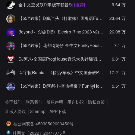
全中文空灵鼓Dj串烧车载音乐
[推荐]
9.64 万
【55Y独家】Dj疯丫头《打歌妹》国粤语Funk音乐抖音热播55Y车载串烧
23.64 万
Beyond - 长城(DjBin Electro Rmx 2023 v2)
[热门]
26.08 万
【55Y独家】花都Dj龙仔-全中文FunkyHouse音乐近期网络流行热播慢摇串烧
7.1 万
DJ阿八-全国语ProgHouse音乐大头针翻唱抖音热播专辑串烧
6.31 万
[
DJ宇恒Remix—《精品•车载》中文国会鼓ProgHouse
17.21 万
[推荐]
【55Y独家】Dj阿所-抖音热播爆了FunKyHouse中英文串烧
5.51 万
[独
关于我们
联系我们
版权声明
用户协议
隐私政策
音乐人协议
Sitemap
APP下载
桂公网安备 45030502000456号
桂网文〔2022〕2041-375号