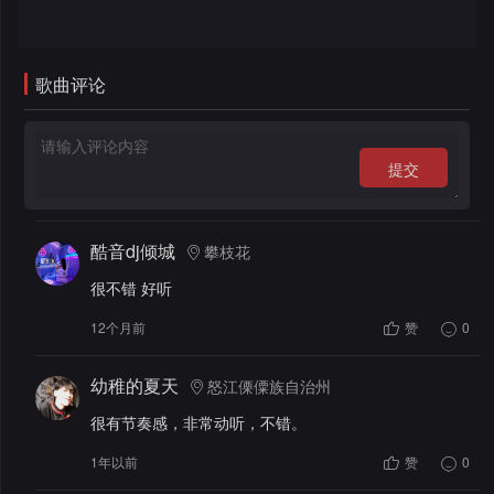
录
歌曲评论
提交
酷音dj倾城
攀枝花
很不错 好听
12个月前
赞
0
幼稚的夏天
怒江傈僳族自治州
很有节奏感，非常动听，不错。
1年以前
赞
0