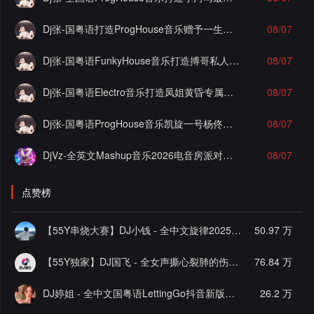
Dj张-国粤语打造ProgHouse音乐赠予一生之敌酷佳实录串烧Vol.3
08/07
Dj张-国粤语FunkyHouse音乐打造搏哥私人定制泡沫实录串烧Vol.1
08/07
Dj张-国粤语Electro音乐打造凤姐黄昏专属实录串烧Vol.2
08/07
Dj张-国粤语ProgHouse音乐凯旋一号杨佟瑄杨小姐私人定制爱你但说不出口混搭实录串烧Vol.13
08/07
DjVz-全英文Mashup音乐2026电音房派对男女说唱气氛上头慢摇串烧
08/07
点赞榜
【55Y串烧大赛】DJ小钱 - 全中文旋律2025抖音热播精选串烧
50.97 万
【55Y独家】DJ国飞 - 全女声撕心裂肺的伤感情歌精选集-HiFi高清立体声车载连版大碟
76.84 万
DJ婷姐 - 全中文国粤语LettingGo抖音新版慢摇串烧
26.2 万
[推荐]