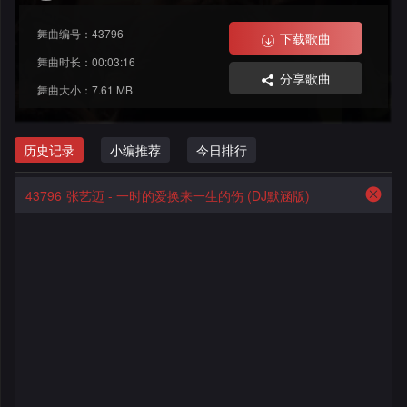
格
舞
改
大
舞曲编号：43796
下载歌曲
曲
舞
赛
AI
舞曲时长：00:03:16
分享歌曲
舞曲大小：7.61 MB
曲
作
写
会
品
歌
资
历史记录
小编推荐
今日排行
员
料
歌
中
43796
张艺迈 - 一时的爱换来一生的伤 (DJ默涵版)
修
曲
专
心
改
列
辑
点
表
列
赞
试
表
记
听
录
记