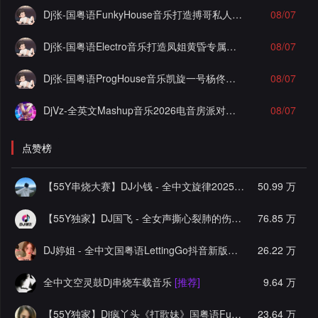
Dj张-国粤语FunkyHouse音乐打造搏哥私人定制泡沫实录串烧Vol.1
08/07
Dj张-国粤语Electro音乐打造凤姐黄昏专属实录串烧Vol.2
08/07
Dj张-国粤语ProgHouse音乐凯旋一号杨佟瑄杨小姐私人定制爱你但说不出口混搭实录串烧Vol.13
08/07
DjVz-全英文Mashup音乐2026电音房派对男女说唱气氛上头慢摇串烧
08/07
点赞榜
【55Y串烧大赛】DJ小钱 - 全中文旋律2025抖音热播精选串烧
50.99 万
【55Y独家】DJ国飞 - 全女声撕心裂肺的伤感情歌精选集-HiFi高清立体声车载连版大碟
76.85 万
DJ婷姐 - 全中文国粤语LettingGo抖音新版慢摇串烧
26.22 万
[推荐]
全中文空灵鼓Dj串烧车载音乐
[推荐]
9.64 万
【55Y独家】Dj疯丫头《打歌妹》国粤语Funk音乐抖音热播55Y车载串烧
23.64 万