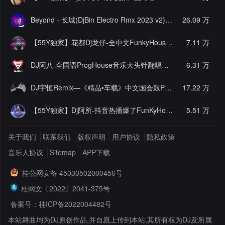
Beyond - 长城(DjBin Electro Rmx 2023 v2)
[热门]
26.09 万
【55Y独家】花都Dj龙仔-全中文FunkyHouse音乐近期网络流行热播慢摇串烧
7.11 万
DJ阿八-全国语ProgHouse音乐大头针翻唱抖音热播专辑串烧
6.31 万
[
DJ宇恒Remix—《精品•车载》中文国会鼓ProgHouse
17.22 万
[推荐]
【55Y独家】Dj阿所-抖音热播爆了FunKyHouse中英文串烧
5.51 万
[独
关于我们
联系我们
版权声明
用户协议
隐私政策
音乐人协议
Sitemap
APP下载
桂公网安备 45030502000456号
桂网文〔2022〕2041-375号
备案号：桂ICP备2022004482号
本站舞曲均为DJ原创作品,并自愿上传到本站,其所有权为DJ及所属