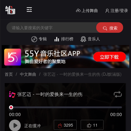
上传舞曲
注册/登录
搜索
专辑
排行榜
音乐人
首
页
电
音
中
首页
/
中文舞曲
/
张艺迈 - 一时的爱换来一生的伤 (DJ默涵版)
House
外
文
张艺迈 - 一时的爱换来一生的伤
文
酒
舞
(DJ默涵版)
舞
吧
串
曲
00:00
00:00
曲
风
烧
私
3295
11
正在缓冲