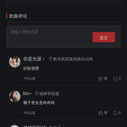
录
歌曲评论
提交
你是光源ｉ
黔东南苗族侗族自治州
好歌我赞
1年以前
赞
0
biu~
锡林郭勒盟
脑子里全是咚咚咚
1年以前
赞
0