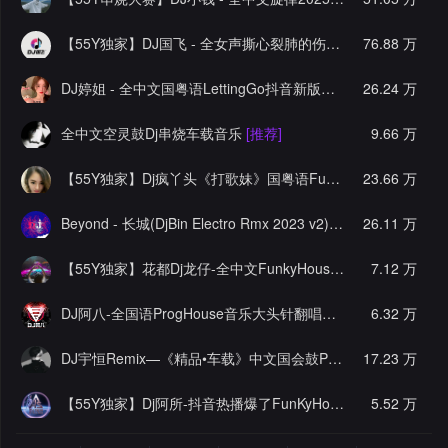
【55Y独家】DJ国飞 - 全女声撕心裂肺的伤感情歌精选集-HiFi高清立体声车载连版大碟
76.88 万
DJ婷姐 - 全中文国粤语LettingGo抖音新版慢摇串烧
26.24 万
[推荐]
全中文空灵鼓Dj串烧车载音乐
[推荐]
9.66 万
【55Y独家】Dj疯丫头《打歌妹》国粤语Funk音乐抖音热播55Y车载串烧
23.66 万
Beyond - 长城(DjBin Electro Rmx 2023 v2)
[热门]
26.11 万
【55Y独家】花都Dj龙仔-全中文FunkyHouse音乐近期网络流行热播慢摇串烧
7.12 万
DJ阿八-全国语ProgHouse音乐大头针翻唱抖音热播专辑串烧
6.32 万
[
DJ宇恒Remix—《精品•车载》中文国会鼓ProgHouse
17.23 万
[推荐]
【55Y独家】Dj阿所-抖音热播爆了FunKyHouse中英文串烧
5.52 万
[独