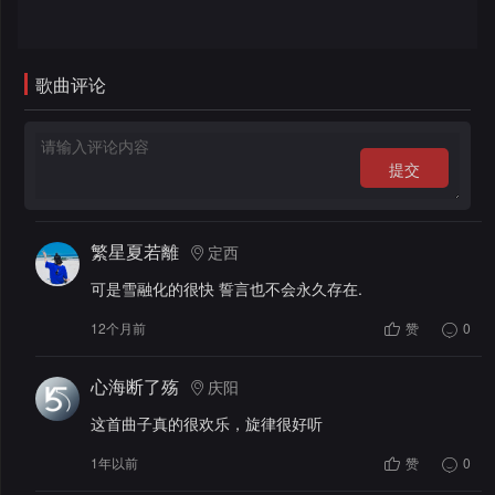
录
歌曲评论
提交
繁星夏若離
定西
可是雪融化的很快 誓言也不会永久存在.
12个月前
赞
0
心海断了殇
庆阳
这首曲子真的很欢乐，旋律很好听
1年以前
赞
0