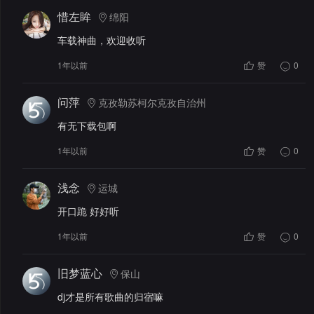
惜左眸
绵阳
车载神曲，欢迎收听
1年以前
赞
0
问萍
克孜勒苏柯尔克孜自治州
有无下载包啊
1年以前
赞
0
浅念
运城
开口跪 好好听
1年以前
赞
0
旧梦蓝心
保山
dj才是所有歌曲的归宿嘛