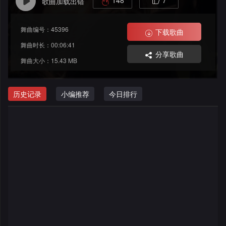
148
7
歌曲加载出错
格
舞
改
大
舞曲编号：45396
曲
舞
赛
AI
下载歌曲
舞曲时长：00:06:41
分享歌曲
曲
作
写
会
舞曲大小：15.43 MB
品
歌
资
员
历史记录
小编推荐
今日排行
料
歌
中
修
曲
专
心
改
列
辑
点
表
列
赞
试
表
记
听
录
记