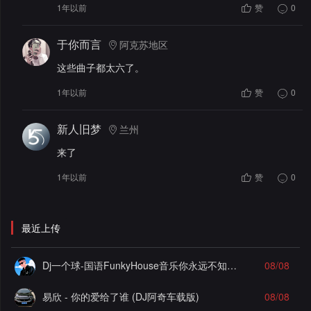
1年以前
赞
0
于你而言
阿克苏地区
这些曲子都太六了。
1年以前
赞
0
新人旧梦
兰州
来了
1年以前
赞
0
最近上传
Dj一个球-国语FunkyHouse音乐你永远不知道故乡抽离飘弹空灵鼓系列慢摇串烧NO.125
08/08
易欣 - 你的爱给了谁 (DJ阿奇车载版)
08/08