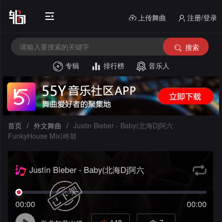
上传舞曲
注册/登录
搜索
专辑
排行榜
音乐人
首
页
电
音
中
首页
/
外文舞曲
/
Justin Bieber - Baby(北海Dj阿六
FunkyHouse Mix)咚鼓
House
文
外
舞
酒
文
Justin Bieber - Baby(北海Dj阿六
FunkyHouse Mix)咚鼓
曲
吧
串
舞
00:00
00:00
风
烧
私
曲