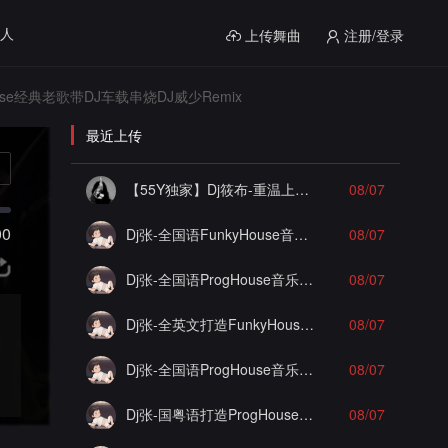
人
上传舞曲
注册/登录
se经典老歌带DJ车载串烧DJ威少Remix
最近上传
【55Y独家】Dj筱布-重温上头包房经典死一样的痛苦Electro串烧
08/07
00
Dj张-全国语FunkyHouse音乐打造晴天私人订制谁明浪子心实录串烧Vol.1
08/07
Dj张-全国语ProgHouse音乐打造极致之冰徐颖思漂泊的感情实录串烧Vol.30
08/07
Dj张-全英文打造FunkyHouse音乐打造K9包房实录串烧
08/07
Dj张-全国语ProgHouse音乐打造小河马最佳损友实录串烧Vol.1
08/07
Dj张-国粤语打造ProgHouse音乐赠予一生之敌酷佳实录串烧Vol.3
08/07