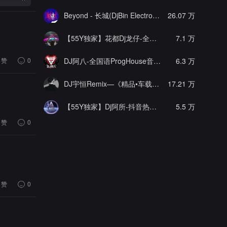
Beyond - 长城(DjBin Electro Rmx 2023 v2)
26.07 万
[热门]
【55Y独家】花都Dj龙仔-全中文FunkyHouse音乐近期网络流行热播慢摇串烧
7.1 万
赞
0
DJ阿八-全国语ProgHouse音乐大头针翻唱抖音热播专辑串烧
6.3 万
DJ宇恒Remix—《精品•车载》中文国会鼓ProgHouse
17.21 万
【55Y独家】Dj阿所-抖音热播爆了FunKyHouse中英文串烧
5.5 万
赞
0
赞
0