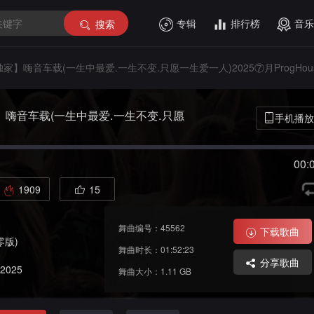
专辑
排行榜
音乐
搜索
独家】嗨音车载(一生中最爱.一生不变.只愿一生爱一人)2025⑦月ProgHou
】嗨音车载(一生中最爱.一生不变.只愿
手机播放
rogHouse经典老歌带DJ车载串烧DJ
00:
1909
15
舞曲编号：45562
下载歌曲
零版)
舞曲时长：01:52:23
分享歌曲
2025
舞曲大小：1.11 GB