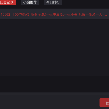
历史记录
小编推荐
今日排行
45562
【55Y独家】嗨音车载(一生中最爱.一生不变.只愿一生爱一人)2025⑦月ProgHouse经典老歌带DJ车载串烧DJ威少Remix