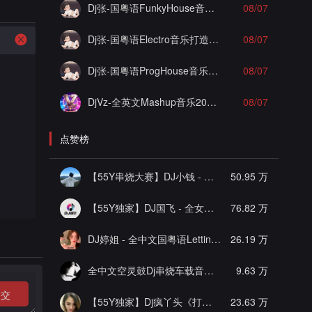
Dj张-国粤语FunkyHouse音乐打造搏哥私人定制泡沫实录串烧Vol.1
08/07
Dj张-国粤语Electro音乐打造凤姐黄昏专属实录串烧Vol.2
08/07
Dj张-国粤语ProgHouse音乐凯旋一号杨佟瑄杨小姐私人定制爱你但说不出口混搭实录串烧Vol.13
08/07
DjVz-全英文Mashup音乐2026电音房派对男女说唱气氛上头慢摇串烧
08/07
点赞榜
【55Y串烧大赛】DJ小钱 - 全中文旋律2025抖音热播精选串烧
50.95 万
【55Y独家】DJ国飞 - 全女声撕心裂肺的伤感情歌精选集-HiFi高清立体声车载连版大碟
76.82 万
DJ婷姐 - 全中文国粤语LettingGo抖音新版慢摇串烧
26.19 万
全中文空灵鼓Dj串烧车载音乐
[推荐]
9.63 万
提交
【55Y独家】Dj疯丫头《打歌妹》国粤语Funk音乐抖音热播55Y车载串烧
23.63 万