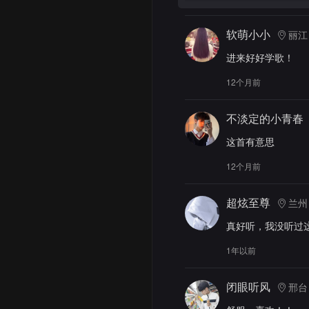
软萌小小
丽江
进来好好学歌！
12个月前
不淡定的小青春
这首有意思
12个月前
超炫至尊
兰州
真好听，我没听过
1年以前
闭眼听风
邢台