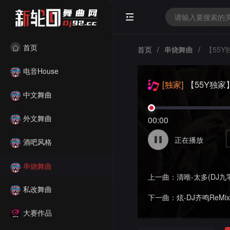
首页
首页
/
串烧舞曲
/
【55Y
电音House
[独家]
【55Y独家
中文舞曲
一生爱一人)2025⑦月P
威少Remix
外文舞曲
00:00
正在播放
酒吧风格
串烧舞曲
上一曲：
清唯-太多(DJ九
私改舞曲
下一曲：
炫-DJ齐鸣ReMix
大赛作品