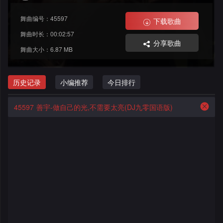
格
舞
改
大
舞曲编号：45597
下载歌曲
曲
舞
赛
AI
舞曲时长：00:02:57
分享歌曲
舞曲大小：6.87 MB
曲
作
写
会
品
歌
资
历史记录
小编推荐
今日排行
员
料
歌
中
45597
善宇-做自己的光,不需要太亮(DJ九零国语版)
修
曲
专
心
改
列
辑
点
表
列
赞
试
表
记
听
录
记