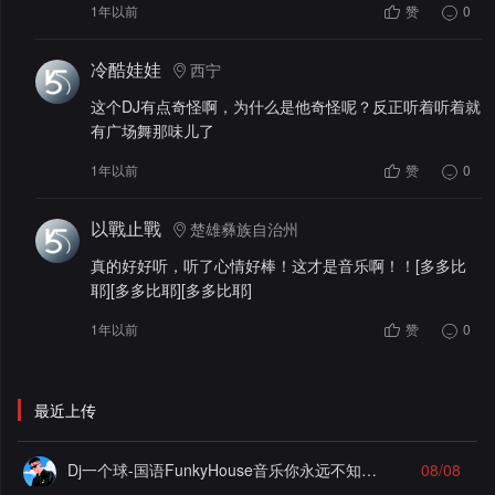
1年以前
赞
0
冷酷娃娃
西宁
这个DJ有点奇怪啊，为什么是他奇怪呢？反正听着听着就
有广场舞那味儿了
1年以前
赞
0
以戰止戰
楚雄彝族自治州
真的好好听，听了心情好棒！这才是音乐啊！！[多多比
耶][多多比耶][多多比耶]
1年以前
赞
0
最近上传
Dj一个球-国语FunkyHouse音乐你永远不知道故乡抽离飘弹空灵鼓系列慢摇串烧NO.125
08/08