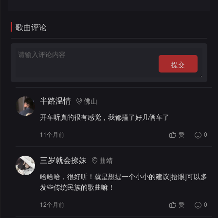
录
歌曲评论
提交
半路温情
佛山
开车听真的很有感觉，我都撞了好几俩车了
11个月前
赞
0
三岁就会撩妹
曲靖
哈哈哈，很好听！就是想提一个小小的建议[捂眼]可以多
发些传统民族的歌曲嘛！
12个月前
赞
0