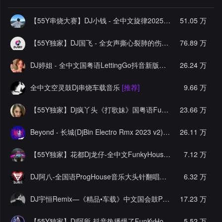
【55Y串烧大赛】DJ小钱 - 全中文旋律2025抖音热播精选串烧
51.05 万
【55Y独家】DJ国飞 - 全女声撕心裂肺的伤感情歌精选集-HiFi高清立体声车载连版大碟
76.89 万
DJ婷姐 - 全中文国粤语LettingGo抖音新版慢摇串烧
26.24 万
[推荐]
全中文空灵鼓Dj串烧车载音乐
[推荐]
9.66 万
【55Y独家】Dj疯丫头《打歌妹》国粤语Funk音乐抖音热播55Y车载串烧
23.66 万
Beyond - 长城(DjBin Electro Rmx 2023 v2)
[热门]
26.11 万
【55Y独家】花都Dj龙仔-全中文FunkyHouse音乐近期网络流行热播慢摇串烧
7.12 万
DJ阿八-全国语ProgHouse音乐大头针翻唱抖音热播专辑串烧
6.32 万
[
DJ宇恒Remix—《精品•车载》中文国会鼓ProgHouse
17.23 万
[推荐]
【55Y独家】Dj阿所-抖音热播爆了FunKyHouse中英文串烧
5.52 万
[独