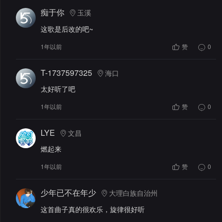
痴于你
玉溪
这歌是后改的吧~
1年以前
赞
0
T-1737597325
海口
太好听了吧
1年以前
赞
0
LYE
文昌
燃起来
1年以前
赞
0
少年已不在年少
大理白族自治州
这首曲子真的很欢乐，旋律很好听