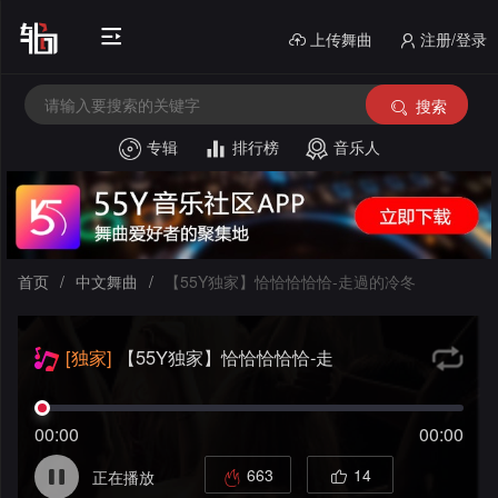
上传舞曲
注册/登录
搜索
专辑
排行榜
音乐人
首
页
电
音
中
首页
/
中文舞曲
/
【55Y独家】恰恰恰恰恰-走過的冷冬
House
外
文
[独家]
【55Y独家】恰恰恰恰恰-走
文
酒
舞
過的冷冬
舞
吧
串
曲
00:00
00:00
曲
风
烧
私
663
14
正在播放