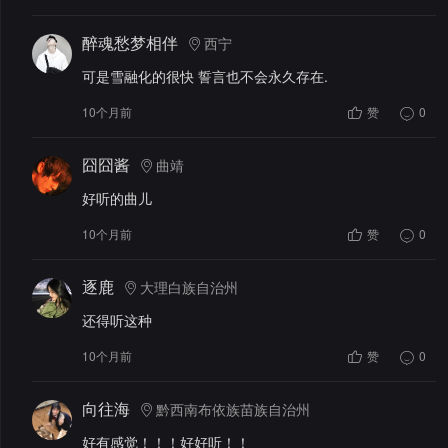
醉魂愁梦相伴
西宁
可是雪融化的很快 誓言也不会永久存在.
10个月前
赞
0
囧囧酱
曲靖
好听的曲儿
10个月前
赞
0
逐鹿
大理白族自治州
还得听这种
10个月前
赞
0
向往海
黔西南布依族苗族自治州
好有感觉！！！好好听！！