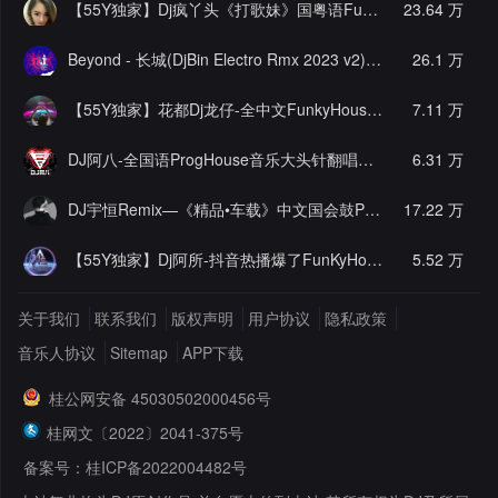
【55Y独家】Dj疯丫头《打歌妹》国粤语Funk音乐抖音热播55Y车载串烧
23.64 万
Beyond - 长城(DjBin Electro Rmx 2023 v2)
[热门]
26.1 万
【55Y独家】花都Dj龙仔-全中文FunkyHouse音乐近期网络流行热播慢摇串烧
7.11 万
DJ阿八-全国语ProgHouse音乐大头针翻唱抖音热播专辑串烧
6.31 万
[
DJ宇恒Remix—《精品•车载》中文国会鼓ProgHouse
17.22 万
[推荐]
【55Y独家】Dj阿所-抖音热播爆了FunKyHouse中英文串烧
5.52 万
[独
关于我们
联系我们
版权声明
用户协议
隐私政策
音乐人协议
Sitemap
APP下载
桂公网安备 45030502000456号
桂网文〔2022〕2041-375号
备案号：桂ICP备2022004482号