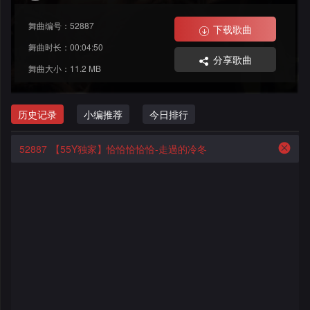
格
舞
改
大
舞曲编号：52887
下载歌曲
曲
舞
赛
AI
舞曲时长：00:04:50
分享歌曲
舞曲大小：11.2 MB
曲
作
写
会
品
歌
资
历史记录
小编推荐
今日排行
员
料
歌
中
52887
【55Y独家】恰恰恰恰恰-走過的冷冬
修
曲
专
心
改
列
辑
点
表
列
赞
试
表
记
听
录
记