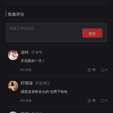
录
歌曲评论
提交
凉枍
毕节
开启新的一天！
9个月前
赞
0
柠萌绿
牡丹江
感觉这首歌会火的 先蹲下哈哈
9个月前
赞
0