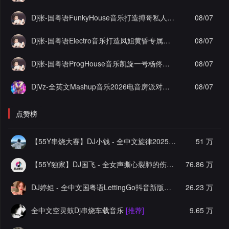
Dj张-国粤语FunkyHouse音乐打造搏哥私人定制泡沫实录串烧Vol.1
08/07
Dj张-国粤语Electro音乐打造凤姐黄昏专属实录串烧Vol.2
08/07
Dj张-国粤语ProgHouse音乐凯旋一号杨佟瑄杨小姐私人定制爱你但说不出口混搭实录串烧Vol.13
08/07
DjVz-全英文Mashup音乐2026电音房派对男女说唱气氛上头慢摇串烧
08/07
点赞榜
【55Y串烧大赛】DJ小钱 - 全中文旋律2025抖音热播精选串烧
51 万
【55Y独家】DJ国飞 - 全女声撕心裂肺的伤感情歌精选集-HiFi高清立体声车载连版大碟
76.86 万
DJ婷姐 - 全中文国粤语LettingGo抖音新版慢摇串烧
26.23 万
[推荐]
全中文空灵鼓Dj串烧车载音乐
[推荐]
9.65 万