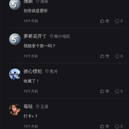
撫媚
酒泉
别管就是爱听
10个月前
赞
0
夢桥花开て
喀什地区
我能拿个第一吗？
10个月前
赞
0
撩心惯犯
黑河
收藏了！
10个月前
赞
0
莓哒
玉溪
打卡+ 1
10个月前
赞
0