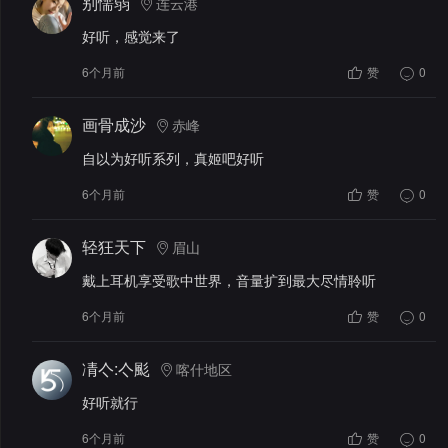
别懦弱
连云港
好听，感觉来了
6个月前
赞
0
画骨成沙
赤峰
自以为好听系列，真姬吧好听
6个月前
赞
0
轻狂天下
眉山
戴上耳机享受歌中世界，音量扩到最大尽情聆听
6个月前
赞
0
凊亽:亽颩
喀什地区
好听就行
6个月前
赞
0