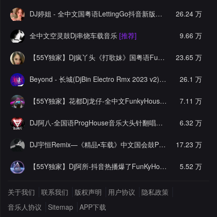
DJ婷姐 - 全中文国粤语LettingGo抖音新版慢摇串烧
26.24 万
[推荐]
全中文空灵鼓Dj串烧车载音乐
[推荐]
9.66 万
【55Y独家】Dj疯丫头《打歌妹》国粤语Funk音乐抖音热播55Y车载串烧
23.65 万
Beyond - 长城(DjBin Electro Rmx 2023 v2)
[热门]
26.1 万
【55Y独家】花都Dj龙仔-全中文FunkyHouse音乐近期网络流行热播慢摇串烧
7.11 万
DJ阿八-全国语ProgHouse音乐大头针翻唱抖音热播专辑串烧
6.32 万
[
DJ宇恒Remix—《精品•车载》中文国会鼓ProgHouse
17.23 万
[推荐]
【55Y独家】Dj阿所-抖音热播爆了FunKyHouse中英文串烧
5.52 万
[独
关于我们
联系我们
版权声明
用户协议
隐私政策
音乐人协议
Sitemap
APP下载