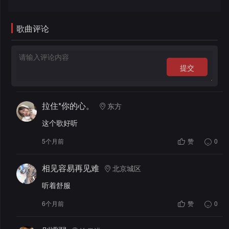
录
歌曲评论
提交
拉住*你的心。
东方
这个歌好听
5个月前
赞
0
相见容易再见难
北京城区
听着舒服
6个月前
赞
0