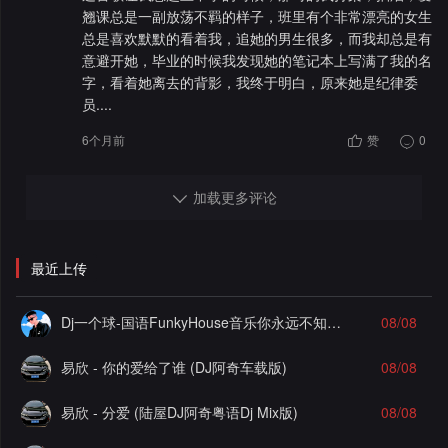
翘课总是一副放荡不羁的样子，班里有个非常漂亮的女生
总是喜欢默默的看着我，追她的男生很多，而我却总是有
意避开她，毕业的时候我发现她的笔记本上写满了我的名
字，看着她离去的背影，我终于明白，原来她是纪律委
员....
6个月前
赞
0
加载更多评论
最近上传
Dj一个球-国语FunkyHouse音乐你永远不知道故乡抽离飘弹空灵鼓系列慢摇串烧NO.125
08/08
易欣 - 你的爱给了谁 (DJ阿奇车载版)
08/08
易欣 - 分爱 (陆屋DJ阿奇粤语Dj Mix版)
08/08