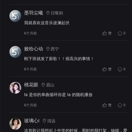
墨羽尘曦
日喀则
我就喜欢这音乐波澜起伏
6个月前
赞
0
败给心动
西宁
刚下班就发了新歌！！很高兴的事情！
6个月前
赞
0
桃花眼
眉山
ta 是你的单曲循环你是 ta 的随机播放
6个月前
赞
0
玻璃心i
清远
这首歌让我想起上中学的时候，那时的我打架，抽烟，爱