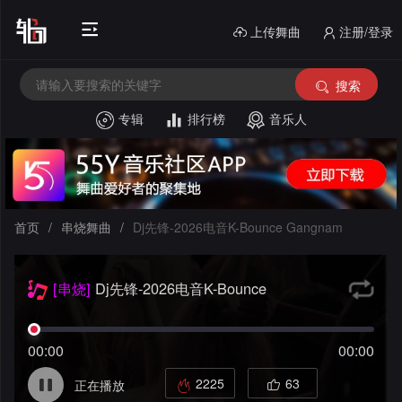
上传舞曲
注册/登录
搜索
专辑
排行榜
音乐人
首
页
电
音
中
首页
/
串烧舞曲
/
Dj先锋-2026电音K-Bounce Gangnam
House
文
外
[串烧]
Dj先锋-2026电音K-Bounce
舞
文
酒
Gangnam
曲
舞
吧
串
00:00
00:00
曲
风
私
烧
2225
63
正在播放