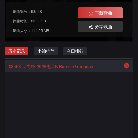
格
改
大
舞
舞曲编号：63558
下载歌曲
舞
赛
AI
曲
舞曲时长：00:50:00
分享歌曲
舞曲大小：114.55 MB
曲
作
写
会
品
歌
资
历史记录
小编推荐
今日排行
员
料
歌
中
63558
Dj先锋-2026电音K-Bounce Gangnam
修
曲
专
心
改
列
辑
点
表
列
赞
试
表
记
听
录
记