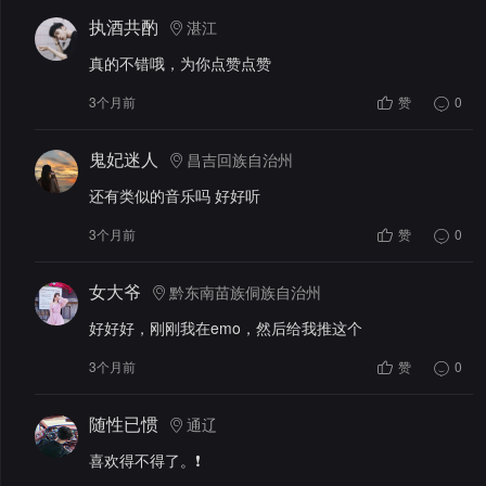
执酒共酌
湛江
真的不错哦，为你点赞点赞
3个月前
赞
0
鬼妃迷人
昌吉回族自治州
还有类似的音乐吗 好好听
3个月前
赞
0
女大爷
黔东南苗族侗族自治州
好好好，刚刚我在emo，然后给我推这个
3个月前
赞
0
随性已惯
通辽
喜欢得不得了。❗️