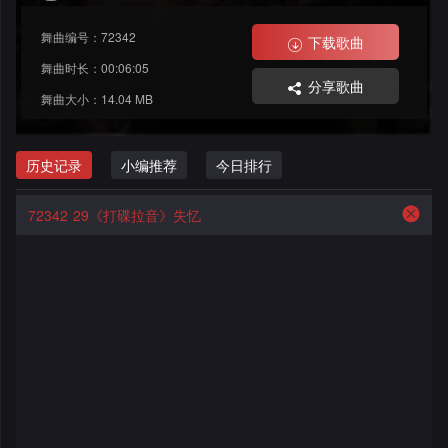
格
舞
改
大
舞曲编号：72342
下载歌曲
曲
舞
赛
AI
舞曲时长：00:06:05
分享歌曲
舞曲大小：14.04 MB
曲
作
写
会
品
歌
资
历史记录
小编推荐
今日排行
员
料
歌
中
72342
29《打碟拉音》失忆
修
曲
专
心
改
列
辑
点
表
列
赞
试
表
记
听
录
记