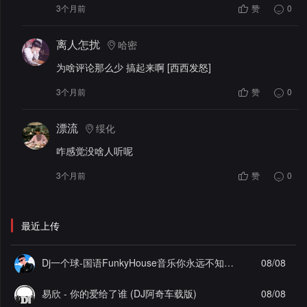
3个月前
赞
0
离人怎扰
哈密
为啥评论那么少 搞起来啊 [西西发怒]
3个月前
赞
0
漂流
绥化
咋感觉没啥人听呢
3个月前
赞
0
最近上传
Dj一个球-国语FunkyHouse音乐你永远不知道故乡抽离飘弹空灵鼓系列慢摇串烧NO.125
08/08
易欣 - 你的爱给了谁 (DJ阿奇车载版)
08/08