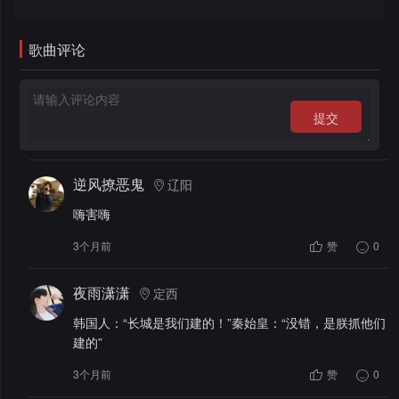
录
歌曲评论
提交
逆风撩恶鬼
辽阳
嗨害嗨
3个月前
赞
0
夜雨潇潇
定西
韩国人：“长城是我们建的！”秦始皇：“没错，是朕抓他们
建的”
3个月前
赞
0