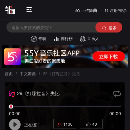
上传舞曲
注册/登录
搜索
专辑
排行榜
音乐人
首
页
电
音
中
首页
/
中文舞曲
/
29《打碟拉音》失忆
House
外
文
29《打碟拉音》失忆
文
酒
舞
舞
吧
串
曲
00:00
00:00
曲
风
烧
私
1130
48
正在缓冲