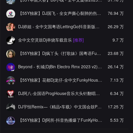
【55Y独家】DJ国飞 - 全女声撕心裂肺的伤感情歌精选集-HiFi高清立体声车载连版大碟
76.94 万
DJ婷姐 - 全中文国粤语LettingGo抖音新版慢摇串烧
26.29 万
[推荐]
全中文空灵鼓Dj串烧车载音乐
[推荐]
9.7 万
【55Y独家】Dj疯丫头《打歌妹》国粤语Funk音乐抖音热播55Y车载串烧
23.68 万
Beyond - 长城(DjBin Electro Rmx 2023 v2)
[热门]
26.14 万
【55Y独家】花都Dj龙仔-全中文FunkyHouse音乐近期网络流行热播慢摇串烧
7.13 万
DJ阿八-全国语ProgHouse音乐大头针翻唱抖音热播专辑串烧
6.34 万
[
DJ宇恒Remix—《精品•车载》中文国会鼓ProgHouse
17.25 万
[推荐]
【55Y独家】Dj阿所-抖音热播爆了FunKyHouse中英文串烧
5.53 万
[独