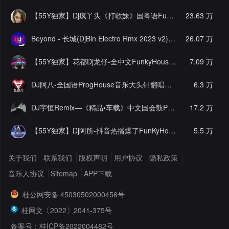
【55Y独家】Dj疯丫头《打歌妹》国粤语Funk音乐抖音热播55Y车载串烧
23.63 万
Beyond - 长城(DjBin Electro Rmx 2023 v2)
[热门]
26.07 万
【55Y独家】花都Dj龙仔-全中文FunkyHouse音乐近期网络流行热播慢摇串烧
7.09 万
DJ阿八-全国语ProgHouse音乐大头针翻唱抖音热播专辑串烧
6.3 万
[
DJ宇恒Remix—《精品•车载》中文国会鼓ProgHouse
17.2 万
[推荐]
【55Y独家】Dj阿所-抖音热播爆了FunKyHouse中英文串烧
5.5 万
[独
关于我们
联系我们
版权声明
用户协议
隐私政策
音乐人协议
Sitemap
APP下载
桂公网安备 45030502000456号
桂网文〔2022〕2041-375号
备案号：桂ICP备2022004482号