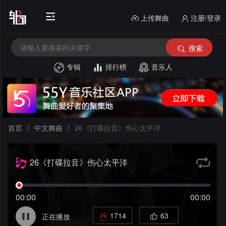
上传舞曲
注册/登录
搜索
专辑
排行榜
音乐人
首
页
电
音
中
首页
/
中文舞曲
/
26《打碟拉音》伤心太平洋
House
外
文
26《打碟拉音》伤心太平洋
文
酒
舞
舞
吧
串
曲
00:00
00:00
曲
风
烧
私
1714
63
正在播放