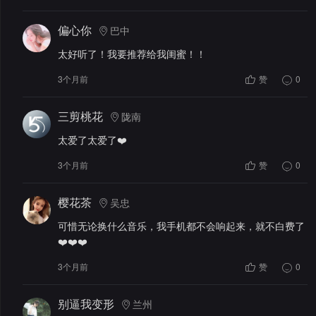
偏心你
巴中
太好听了！我要推荐给我闺蜜！！
3个月前
赞
0
三剪桃花
陇南
太爱了太爱了❤️
3个月前
赞
0
樱花茶
吴忠
可惜无论换什么音乐，我手机都不会响起来，就不白费了
❤️❤️❤️
3个月前
赞
0
别逼我变形
兰州