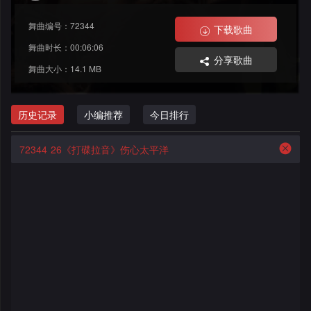
格
舞
改
大
舞曲编号：72344
下载歌曲
曲
舞
赛
AI
舞曲时长：00:06:06
分享歌曲
舞曲大小：14.1 MB
曲
作
写
会
品
歌
资
历史记录
小编推荐
今日排行
员
料
歌
中
72344
26《打碟拉音》伤心太平洋
修
曲
专
心
改
列
辑
点
表
列
赞
试
表
记
听
录
记