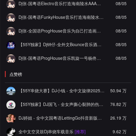
Dj张-国粤语Electro音乐打造海南陵水AAA工程李总私人定制舍得实录串烧Vol.2
08/05
Dj张-国粤语FunkyHouse音乐打造海南陵水AAA工程李总私人定制抖音热播坏小子实录串烧Vol.3
08/05
Dj张-全国语ProgHouse音乐为自己打造画心顶级作品实录串烧
08/05
【55Y独家】Dj钟仔-全外文Bounce音乐酒吧大厅潮牌时尚爆点超嗨棒斯炸街串烧
08/05
Dj张-国粤语ProgHouse音乐凯旋一号杨佟瑄杨小姐私人定制圆实录串烧Vol.12
08/05
点赞榜
【55Y串烧大赛】DJ小钱 - 全中文旋律2025抖音热播精选串烧
50.94 万
【55Y独家】DJ国飞 - 全女声撕心裂肺的伤感情歌精选集-HiFi高清立体声车载连版大碟
76.82 万
DJ婷姐 - 全中文国粤语LettingGo抖音新版慢摇串烧
26.19 万
[推荐]
全中文空灵鼓Dj串烧车载音乐
[推荐]
9.62 万