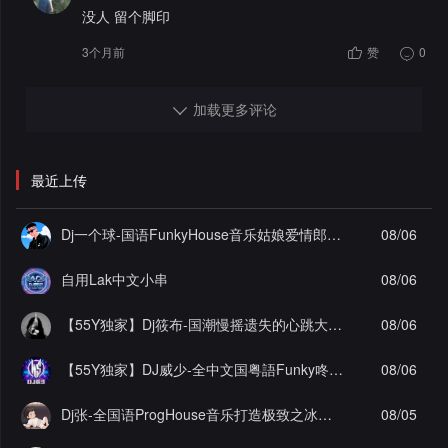
没人 留个脚印
3个月前
赞
0
加载更多评论
最近上传
Dj一个球-国语FunkyHouse音乐姑娘爱情郎为爱痴狂飘飘弹Q鼓系列慢摇串烧NO.124
08/06
自用Lak中文小串
08/06
【55Y独家】Dj筱布-国潮慢摇遗失的心跳大雨还在下ProgHouse串烧
08/06
【55Y独家】DJ威少-全中文国粤語Funky咚咚(辞九门回忆)车载串烧(DJ威少 FunkyHouse 2026 Rmx Ｖ８２)
08/06
Dj张-全国语ProgHouse音乐打造极致之冰徐颖思九万字实录串烧Vol.29
08/05