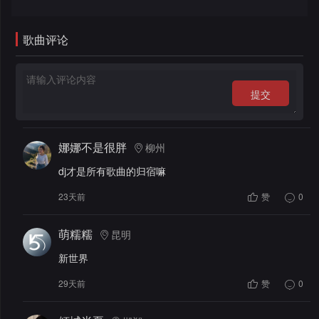
录
歌曲评论
提交
娜娜不是很胖
柳州
dj才是所有歌曲的归宿嘛
23天前
赞
0
萌糯糯
昆明
新世界
29天前
赞
0