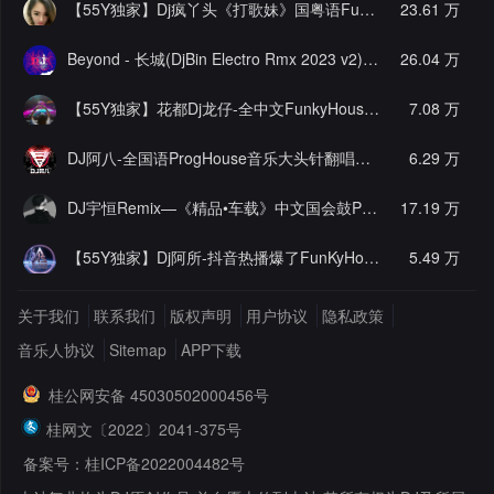
【55Y独家】Dj疯丫头《打歌妹》国粤语Funk音乐抖音热播55Y车载串烧
23.61 万
Beyond - 长城(DjBin Electro Rmx 2023 v2)
[热门]
26.04 万
【55Y独家】花都Dj龙仔-全中文FunkyHouse音乐近期网络流行热播慢摇串烧
7.08 万
DJ阿八-全国语ProgHouse音乐大头针翻唱抖音热播专辑串烧
6.29 万
[
DJ宇恒Remix—《精品•车载》中文国会鼓ProgHouse
17.19 万
[推荐]
【55Y独家】Dj阿所-抖音热播爆了FunKyHouse中英文串烧
5.49 万
[独
关于我们
联系我们
版权声明
用户协议
隐私政策
音乐人协议
Sitemap
APP下载
桂公网安备 45030502000456号
桂网文〔2022〕2041-375号
备案号：桂ICP备2022004482号