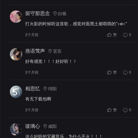
留守那思念
白银
打火影的时候听这首歌，感觉对面黑土都萌萌的*>w<*
2个月前
赞
0
燕语莺声
宜宾
好有感觉！！！好好听！！
2个月前
赞
0
相思忆
绵阳
有无下载包啊
2个月前
赞
0
玻璃心
咸阳
这么好听的宝藏音乐，为什么不火！！！