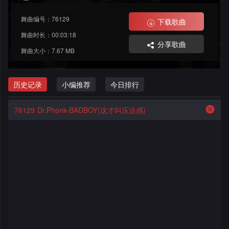
格
舞
改
大
舞曲编号：76129
下载歌曲
曲
舞
赛
AI
舞曲时长：00:03:18
分享歌曲
舞曲大小：7.67 MB
曲
作
写
会
品
歌
资
历史记录
小编推荐
今日排行
员
料
歌
中
76129
Dr.Phonk-BADBOY(这才叫压迫感)
修
曲
专
心
改
列
辑
点
表
列
赞
试
表
记
听
录
记