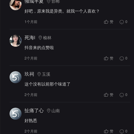
倾城半夏
邯郸
好吧，原来我是异类。就我一个人喜欢？
1个月前
赞
0
死海i
榆林
抖音来的点赞啦
2个月前
赞
0
玖祠
玉溪
这个没有以前那个味道了
2个月前
赞
0
扯痛了心
山南
好熟悉
2个月前
赞
0