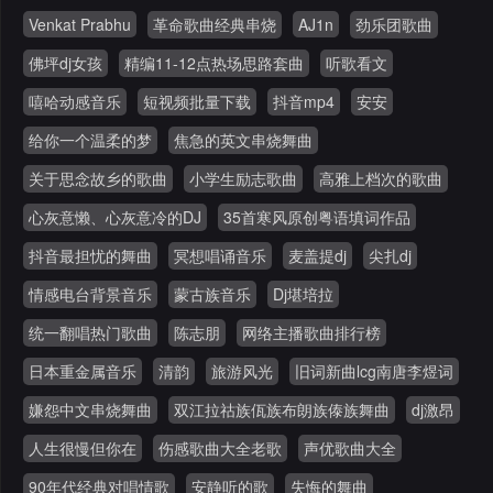
Venkat Prabhu
革命歌曲经典串烧
AJ1n
劲乐团歌曲
佛坪dj女孩
精编11-12点热场思路套曲
听歌看文
嘻哈动感音乐
短视频批量下载
抖音mp4
安安
给你一个温柔的梦
焦急的英文串烧舞曲
关于思念故乡的歌曲
小学生励志歌曲
高雅上档次的歌曲
心灰意懒、心灰意冷的DJ
35首寒风原创粤语填词作品
抖音最担忧的舞曲
冥想唱诵音乐
麦盖提dj
尖扎dj
情感电台背景音乐
蒙古族音乐
Dj堪培拉
统一翻唱热门歌曲
陈志朋
网络主播歌曲排行榜
日本重金属音乐
清韵
旅游风光
旧词新曲lcg南唐李煜词
嫌怨中文串烧舞曲
双江拉祜族佤族布朗族傣族舞曲
dj激昂
人生很慢但你在
伤感歌曲大全老歌
声优歌曲大全
90年代经典对唱情歌
安静听的歌
失悔的舞曲