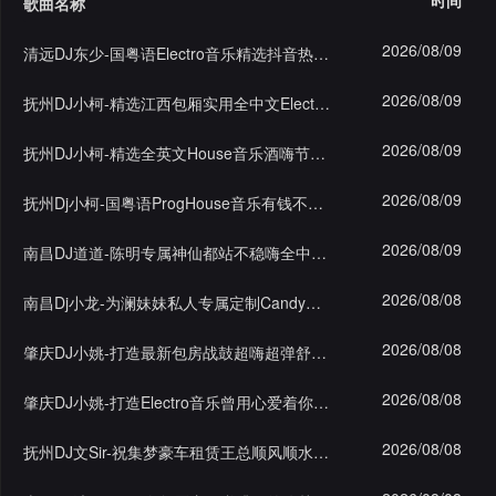
时间
歌曲名称
格
舞
改
大
2026/08/09
清远DJ东少-国粤语Electro音乐精选抖音热歌榜专辑串烧
曲
舞
赛
AI
2026/08/09
抚州DJ小柯-精选江西包厢实用全中文Electeo音乐跳舞嗨碟
曲
作
写
会
2026/08/09
抚州DJ小柯-精选全英文House音乐酒嗨节奏多元素气氛串烧
品
歌
资
员
2026/08/09
抚州Dj小柯-国粤语ProgHouse音乐有钱不入金三角专辑串烧
料
歌
中
2026/08/09
南昌DJ道道-陈明专属神仙都站不稳嗨全中文FunkHouse串烧
修
曲
专
心
2026/08/08
南昌Dj小龙-为澜妹妹私人专属定制Candy包厢摇慢摇串烧
改
列
辑
点
2026/08/08
肇庆DJ小姚-打造最新包房战鼓超嗨超弹舒服弹跳P1串烧
表
列
赞
试
2026/08/08
肇庆DJ小姚-打造Electro音乐曾用心爱着你晴天提供串烧
表
记
听
2026/08/08
抚州DJ文Sir-祝集梦豪车租赁王总顺风顺水我记得我还专辑
录
记