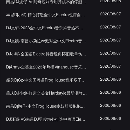
2026/08/08
南昌DJ波仔-Vs阿奇包厢专用弹跳不的停越南鼓House串烧
录
2026/08/07
丰城Dj小斌-精心打造全中文Electro包房自用超嗨旋律专辑
2026/08/07
DJ文轩-2023全中文Electro音乐抖音热不会再见了私货串烧
2026/08/07
DJ文凯-南昌小勐拉vv派对全中文Electro音乐奖励私货串烧
2026/08/07
DJ小咩-全国语Electro抖音经典怀旧歌单伤心分手情歌大碟
2026/08/07
DjArmy-全英文2023年热播Vinahouse音乐风格迷幻节奏串烧
2026/08/06
韶关DjCz-中文国粤语ProgHouse音乐瓜子专属打造咚鼓串烧
2026/08/06
肇庆DJ小姚-打造全英文Hardstyle最新潮牌夜店狂炸超嗨F6
2026/08/06
南昌Dj陶子-中文ProgHouse咚鼓舒服抱抱摇bpm130飘串烧
2026/08/06
DJ泽诚-VS南昌DJ男俊精心打造中粤语Electro抖音热门专辑