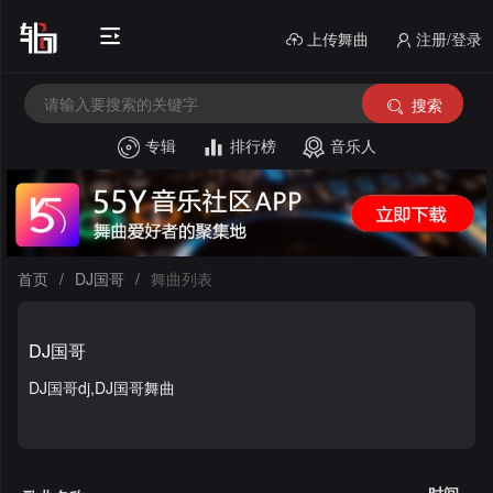
上传舞曲
注册/登录
搜索
专辑
排行榜
音乐人
首
页
电
音
中
首页
/
DJ国哥
/
舞曲列表
House
文
外
DJ国哥
舞
文
酒
DJ国哥dj,DJ国哥舞曲
曲
舞
吧
串
曲
风
烧
私