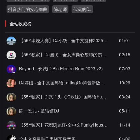
抖音热门的安心舞曲
陈老师
低沉的DJ
全站收藏榜
【55Y串烧大赛】DJ小钱 - 全中文旋律2025抖音热播精选串烧
01/01
【55Y独家】DJ国飞 - 全女声撕心裂肺的伤感情歌精选集-HiFi高清立体声车载连版大碟
02/15
Beyond - 长城(DjBin Electro Rmx 2023 v2)
07/03
DJ婷姐 - 全中文国粤语LettingGo抖音新版慢摇串烧
10/29
【55Y独家】Dj疯丫头《打歌妹》国粤语Funk音乐抖音热播55Y车载串烧
03/24
陈一发儿 - 童话镇DJ
05/11
【55Y独家】花都Dj龙仔-全中文FunkyHouse音乐近期网络流行热播慢摇串烧
11/14
全中文空灵鼓Dj串烧车载音乐
01/02