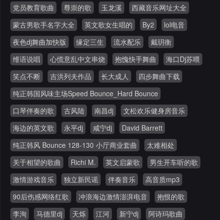
党员教育歌曲
尊崇的歌
玉龙溪
西藏音乐网址大全
蒙古男歌手名字大全
英文歌女生唱的
By2
lol电音
夜色dj舞曲加快版
缘定三生
流水配乐
戴玥衡
维语说唱
心慌意乱中文串烧
抱愧快手舞曲
海口Dj苏喂
笑点不断
吉洪列夫作品
长大成人
四步舞曲下载
纯正韩国风味主场Speed Bounce_Hard Bounce
口琴伴奏的歌
古风陆
南昌dj
文松欢乐健身房音乐
海边的英文歌
永平dj
咸宁dj
David Barrett
纯正韩风 Bounce 128-130 小厅商业套曲
太难相处
关于相望的歌曲
Richi M.
英文启蒙歌
男生开车听的歌
激情游戏音乐
独立新民谣
伴奏音乐
高音质mp3
90后伤感网络红歌
冲浪海边激情澎湃电音
抱恨的歌
李洵
马德里dj
天烁
江河
新宁dj
阿诗玛歌曲