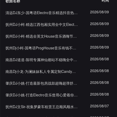
时间
歌曲名称
格
舞
改
大
2026/08/09
清远DJ东少-国粤语Electro音乐精选抖音热歌榜专辑串烧
曲
舞
赛
AI
2026/08/09
抚州DJ小柯-精选江西包厢实用全中文Electeo音乐跳舞嗨碟
曲
作
写
会
2026/08/09
抚州DJ小柯-精选全英文House音乐酒嗨节奏多元素气氛串烧
品
歌
资
员
2026/08/09
抚州Dj小柯-国粤语ProgHouse音乐有钱不入金三角专辑串烧
料
歌
中
2026/08/08
南昌DJ道道-陈明专属神仙都站不稳嗨全中文FunkHouse串烧
修
曲
专
心
2026/08/08
南昌Dj小龙-为澜妹妹私人专属定制Candy包厢摇慢摇串烧
改
列
辑
点
2026/08/08
肇庆DJ小姚-打造最新包房战鼓超嗨超弹舒服弹跳P1串烧
表
列
赞
试
2026/08/08
肇庆DJ小姚-打造Electro音乐曾用心爱着你晴天提供串烧
表
记
听
2026/08/07
抚州DJ文Sir-祝集梦豪车租赁王总顺风顺水我记得我还专辑
录
记