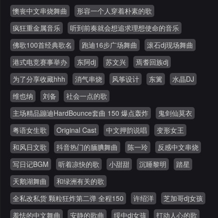
懊丧中文串烧舞曲
形容一个人穿着朴素的歌
疯狂重金属音乐
听到前奏就会想追求理想使命的音乐
佛歌100首经典歌名
跑迪16步广场舞曲
滚石dj现场舞曲
港式电竞赛事举办
东阿dj
苏文兴
焉耆回族dj
为了分享收藏hhh
消气串烧
风筝设计
东篱
水晶DJ
维也纳
刘备
社会一点的歌
主场精品蹦迪HardBounce套曲 150 爆点轰炸
鬼剑仙莫衣
粤语女生歌
Original Cast
中文押韵说唱
变形女王
和风日文歌
抖音热门的腼腆舞曲
陈一玲
反感中文串烧
写日记BGM
听着凉快的歌
小甜甜
沉睡黎明
踏星
天鹅湖舞曲
和绿洲有关的歌
全私改私货 颗粒狂炸第二弹 全程150
许绍洋
芝加哥dj女孩
羞怯的中文舞曲
安静的歌曲
绥中dj女孩
打动人心的歌