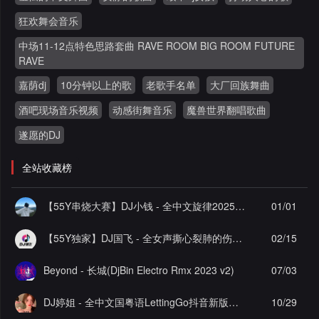
狂欢舞会音乐
中场11-12点特色思路套曲 RAVE ROOM BIG ROOM FUTURE
RAVE
嘉荫dj
10分钟以上的歌
老歌手名单
大厂回族舞曲
酒吧现场音乐视频
动感街舞音乐
魔兽世界翻唱歌曲
遂愿的DJ
全站收藏榜
【55Y串烧大赛】DJ小钱 - 全中文旋律2025抖音热播精选串烧
01/01
【55Y独家】DJ国飞 - 全女声撕心裂肺的伤感情歌精选集-HiFi高清立体声车载连版大碟
02/15
Beyond - 长城(DjBin Electro Rmx 2023 v2)
07/03
DJ婷姐 - 全中文国粤语LettingGo抖音新版慢摇串烧
10/29