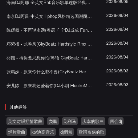
2026/08/05
海南DJ阿耶-全英文Rnb音乐歌单连版经典的浪漫蓝调串烧
2026/08/04
南京DJ阿昌-中英文Hiphop风格精选国潮跳舞俱乐部串烧
2026/08/04
陈辉权 - 不再说永远(粤语 广宁DJ成成 FunkyHouse Rmx 2023)
2026/08/04
邓紫棋 - 龙卷风(CkyBeatz Hardstyle Rmx 2023)
2026/08/04
羽翘 - 待你差只想你怕(粤语 CkyBeatz Hardstyle Rmx 2023)
2026/08/03
张惠妹 - 原来你什么都不要(CkyBeatz Hardstyle Rmx 2023)
2026/08/03
安儿陈 - 原来我还爱着你(DJ小刚 ElectroMelbourne Rmx 2023)
其他标签
英文对唱抒情歌曲
窦鹏
Dj利马
庆幸的歌曲
四会dj
烂片歌曲
ktv迪高音乐
dj惘然
歌词奇葩的歌