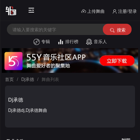
上传舞曲
注册/登录
搜索
专辑
排行榜
音乐人
首
页
电
音
中
首页
/
Dj承德
/
舞曲列表
House
文
外
Dj承德
舞
文
酒
Dj承德dj,Dj承德舞曲
曲
舞
吧
串
曲
风
烧
私