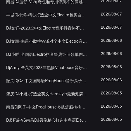
2026/08/07
南昌DJ波仔-Vs阿奇包厢专用弹跳不的停越南鼓House串烧
录
2026/08/07
丰城Dj小斌-精心打造全中文Electro包房自用超嗨旋律专辑
2026/08/07
DJ文轩-2023全中文Electro音乐抖音热不会再见了私货串烧
2026/08/06
DJ文凯-南昌小勐拉vv派对全中文Electro音乐奖励私货串烧
2026/08/06
DJ小咩-全国语Electro抖音经典怀旧歌单伤心分手情歌大碟
2026/08/06
DjArmy-全英文2023年热播Vinahouse音乐风格迷幻节奏串烧
2026/08/06
韶关DjCz-中文国粤语ProgHouse音乐瓜子专属打造咚鼓串烧
2026/08/05
肇庆DJ小姚-打造全英文Hardstyle最新潮牌夜店狂炸超嗨F6
2026/08/05
南昌Dj陶子-中文ProgHouse咚鼓舒服抱抱摇bpm130飘串烧
2026/08/05
DJ泽诚-VS南昌DJ男俊精心打造中粤语Electro抖音热门专辑