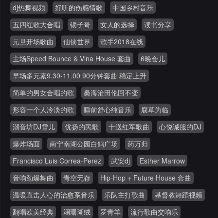
dj热舞视频
好听的伤感情歌
中国乡村音乐
五四红歌大合唱
锁子哥
女人的选择
读书分享
元旦开场歌曲
仙侠世界
歌手2018在线
主场Speed Bounce & Vina House 套曲
6晚会儿
早场多元素9.30-11.00 90分钟套曲 稳定上升
简单的男女合唱的歌
桑海沧田伦回不变
形容一个人冷淡的歌
睡前舒心纯音乐
腐草为临
潮音坊DJ雪儿
优扬的民歌
十送红军歌曲
心悦诚服的DJ
爆炸场面
南宁南湖公园白鸽广场
药万归
Francisco Luis Correa-Perez
武安dj
Esther Marrow
音响劲爆舞曲
青空无存
Hip-Hop + Future House 套曲
温暖直击人心的治愈系音乐
乐队主打歌曲
基督教舞蹈视频
翻唱欧美经典
斓珊瑚绒
罗青羊
流行歌曲交响乐