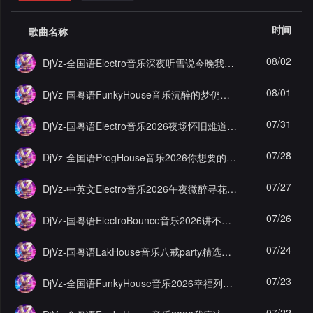
格
舞
改
大
时间
歌曲名称
曲
舞
赛
AI
08/02
DjVz-全国语Electro音乐深夜听雪说今晚我是你的人慢嗨串烧
曲
作
写
会
08/01
DjVz-国粤语FunkyHouse音乐沉醉的梦仍是一样空灵鼓串烧
品
歌
资
员
07/31
DjVz-国粤语Electro音乐2026夜场怀旧难道爱一个人有错吗DJ嗨串
料
歌
中
07/28
DjVz-全国语ProgHouse音乐2026你想要的姑娘爱情郎咚鼓串烧
修
曲
专
心
07/27
DjVz-中英文Electro音乐2026午夜微醉寻花向自由慢摇串烧
改
列
辑
点
07/26
DjVz-国粤语ElectroBounce音乐2026讲不出再见怀旧版蹦迪跳舞串烧
表
列
赞
试
07/24
DjVz-国粤语LakHouse音乐八戒party精选野猫之恋越鼓串烧
表
记
听
07/23
DjVz-全国语FunkyHouse音乐2026幸福列车星语心愿空灵鼓串烧
录
记
07/22