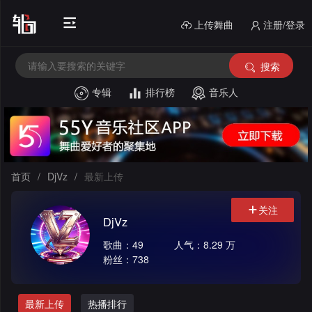
上传舞曲
注册/登录
搜索
专辑
排行榜
音乐人
首
页
电
音
中
首页
/
DjVz
/
最新上传
House
文
外
关注
DjVz
舞
文
酒
歌曲：49
人气：8.29 万
粉丝：738
曲
舞
吧
串
曲
风
烧
私
最新上传
热播排行