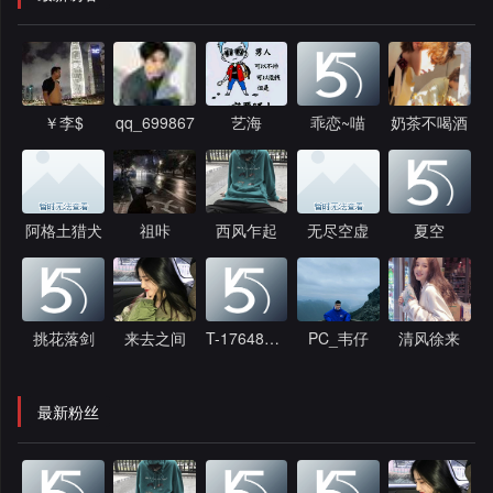
￥李$
qq_699867
艺海
乖恋~喵
奶茶不喝酒
阿格土猎犬
祖咔
西风乍起
无尽空虚
夏空
挑花落剑
来去之间
T-1764815442
PC_韦仔
清风徐来
最新粉丝