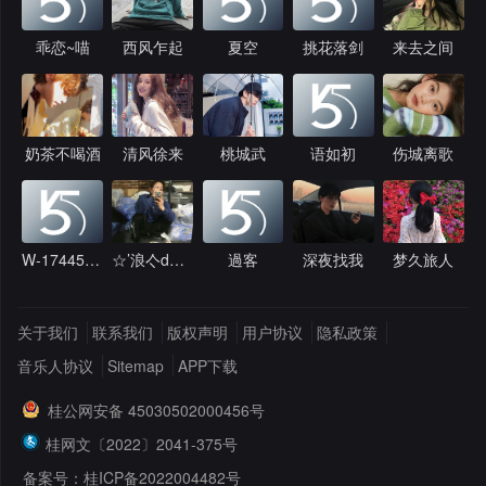
乖恋~喵
西风乍起
夏空
挑花落剑
来去之间
奶茶不喝酒
清风徐来
桃城武
语如初
伤城离歌
W-1744543239
☆’浪亽dц白
過客
深夜找我
梦久旅人
关于我们
联系我们
版权声明
用户协议
隐私政策
音乐人协议
Sitemap
APP下载
桂公网安备 45030502000456号
桂网文〔2022〕2041-375号
备案号：桂ICP备2022004482号