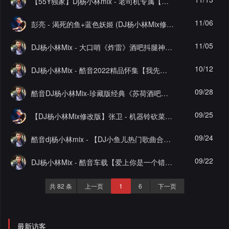
【55Y独家】Dj杨小林mix - 老司机专属【老歌带DJ不怕夜的黑】车载EIectre音乐私货串烧舞曲
录
11/06
彭亮 - 渴死的鱼+蓝色妖姬 (DJ杨小林Mix修改版版)
11/05
DJ杨小林Mix - 大口哨《炸雷》酒吧抖腿神曲ElectroMelbourne（第二届55Y原创串烧大赛作品）
10/12
DJ杨小林Mix - 酷音2022精品怀集【我先动了心你却断了情】外太空咚鼓旋律车载慢摇串烧
09/28
酷音DJ杨小林Mix-珍藏版经典《苏荷酒吧欧美金曲大合集慢摇开场》怀集车载CD连载慢歌
09/25
【DJ杨小林Mix修改版】张卫 - 机器铃砍菜刀(Dj小航 ProgHouse Mix国语男)
09/24
酷音dj杨小林mix - 【DJ小鱼儿热门歌曲合集】动感全中文车载串烧
09/22
DJ杨小林Mix - 酷音车载【爱上你是一个错】经典怀集ProgHouse音乐车载慢摇串烧大碟
共 82 条
上一页
1
6
下一页
最新访客