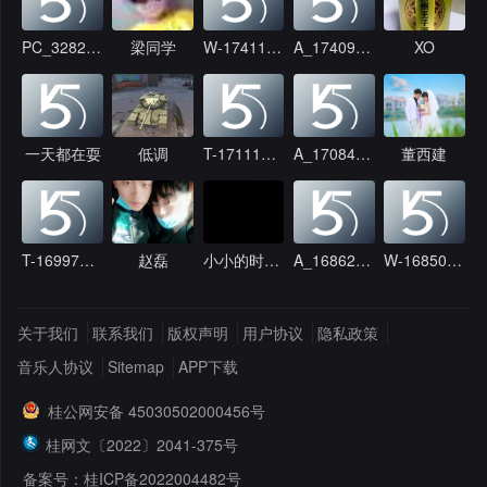
PC_328254
梁同学
W-1741143231
A_1740922355
XO
一天都在耍
低调
T-1711174721
A_1708443495
董西建
T-1699701411
赵磊
小小的时候我就
A_1686287950
W-1685077646
关于我们
联系我们
版权声明
用户协议
隐私政策
音乐人协议
Sitemap
APP下载
桂公网安备 45030502000456号
桂网文〔2022〕2041-375号
备案号：桂ICP备2022004482号