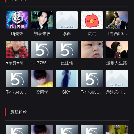
Dj先锋
初衷未改
李甬
哄哄
《向西50号人》
♥单身♥哥哥♥
T-1778564744
已注销
漫步人生路
T-1764308392
梁同学
SKYᐝ
T-1766311284
@娱乐打碟包厢 罗公子《团队招人》
最新粉丝