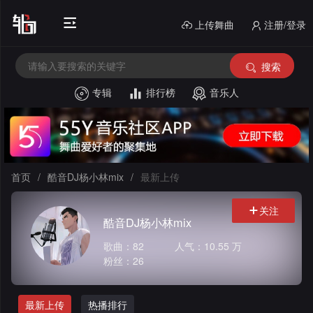
上传舞曲
注册/登录
搜索
专辑
排行榜
音乐人
首
页
电
音
中
首页
/
酷音DJ杨小林mix
/
最新上传
House
文
外
关注
酷音DJ杨小林mix
舞
文
酒
歌曲：82
人气：10.55 万
曲
舞
吧
串
粉丝：26
曲
风
烧
私
最新上传
热播排行