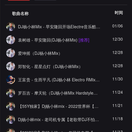
格
舞
改
大
时间
歌曲名称
曲
舞
赛
AI
01/06
DJ杨小林Mix - 早安隆回开场EIectre音乐酷音车载串烧大碟（55Y原创串烧大赛作品）
曲
作
写
会
12/30
袁树雄 - 早安隆回(DJ杨小林Mix)
[推荐]
品
歌
资
员
12/28
爱坤摇（DJ杨小林Mix）
料
歌
中
12/28
郑智化 - 星星点灯（DJ杨小林Mix）
修
曲
专
心
11/30
王富贵 - 生而平凡 (DJ杨小林 Electro RMix国语男)
改
列
辑
点
11/24
罗百吉 - 摩天轮（DJ杨小林Mix Hardstyle串烧版）
表
列
赞
试
11/21
【55Y独家】Dj杨小林mix - 2022世界杯【中外文私货EIectre音乐】车载串烧舞曲
表
记
听
11/18
Dj杨小林mix - 老司机专属【老歌带DJ不怕夜的黑第六张】车载EIectre音乐串烧舞曲
录
记
11/13