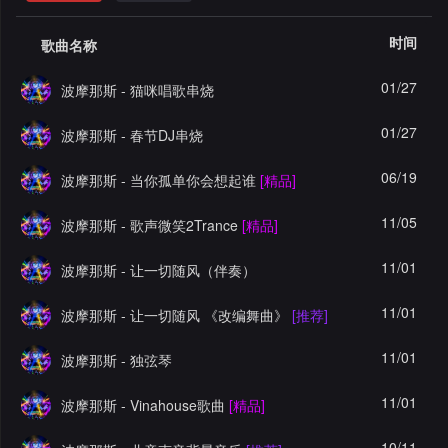
格
舞
改
大
时间
歌曲名称
曲
舞
赛
AI
01/27
波摩那斯 - 猫咪唱歌串烧
曲
作
写
会
01/27
波摩那斯 - 春节DJ串烧
品
歌
资
员
06/19
波摩那斯 - 当你孤单你会想起谁
[精品]
料
歌
中
11/05
波摩那斯 - 歌声微笑2Trance
[精品]
修
曲
专
心
11/01
波摩那斯 - 让一切随风（伴奏）
改
列
辑
点
11/01
波摩那斯 - 让一切随风 《改编舞曲》
[推荐]
表
列
赞
试
11/01
波摩那斯 - 独弦琴
表
记
听
11/01
波摩那斯 - Vinahouse歌曲
[精品]
录
记
10/11