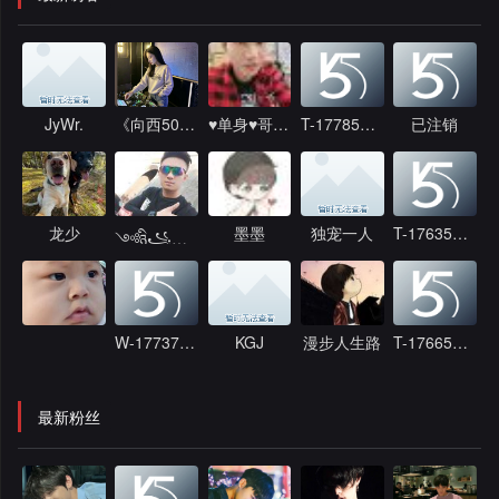
JyWr.
《向西50号人》
♥单身♥哥哥♥
T-1778564744
已注销
龙少
墨墨
独宠一人
T-1763513819
༺ཉི꧁郑꧂ཉྀ༻
W-1773756058
KGJ
漫步人生路
T-1766564481
最新粉丝