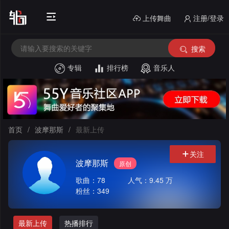
上传舞曲
注册/登录
搜索
专辑
排行榜
音乐人
首
页
电
音
中
首页
/
波摩那斯
/
最新上传
House
文
外
关注
波摩那斯
原创
舞
文
酒
歌曲：78
人气：9.45 万
曲
舞
吧
串
粉丝：349
曲
风
烧
私
最新上传
热播排行