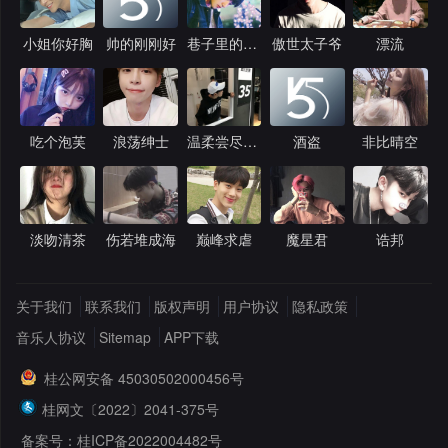
小姐你好胸
帅的刚刚好
巷子里的童年
傲世太子爷
漂流
吃个泡芙
浪荡绅士
温柔尝尽了吗
酒盗
非比晴空
淡吻清茶
伤若堆成海
巅峰求虐
魔星君
诰邦
关于我们
联系我们
版权声明
用户协议
隐私政策
音乐人协议
Sitemap
APP下载
桂公网安备 45030502000456号
桂网文〔2022〕2041-375号
备案号：桂ICP备2022004482号