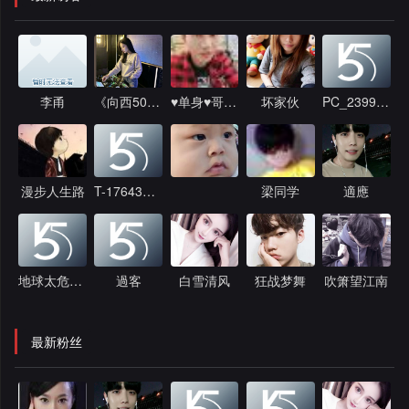
李甬
《向西50号人》
♥单身♥哥哥♥
坏家伙
PC_239945
漫步人生路
T-1764308392
梁同学
適應
地球太危险了
過客
白雪清风
狂战梦舞
吹箫望江南
最新粉丝