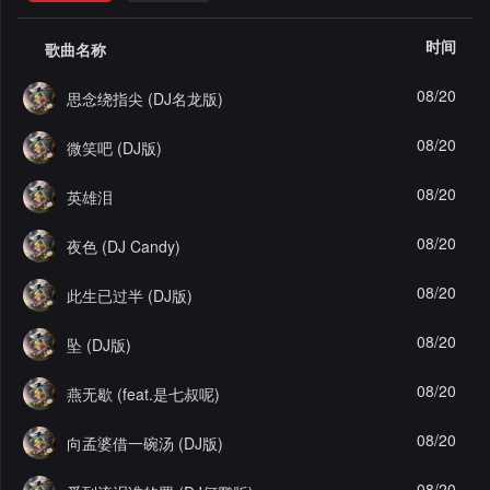
格
舞
改
大
时间
歌曲名称
曲
舞
赛
AI
08/20
思念绕指尖 (DJ名龙版)
曲
作
写
会
08/20
微笑吧 (DJ版)
品
歌
资
员
08/20
英雄泪
料
歌
中
08/20
夜色 (DJ Candy)
修
曲
专
心
08/20
此生已过半 (DJ版)
改
列
辑
点
08/20
坠 (DJ版)
表
列
赞
试
08/20
燕无歇 (feat.是七叔呢)
表
记
听
08/20
向孟婆借一碗汤 (DJ版)
录
记
08/20