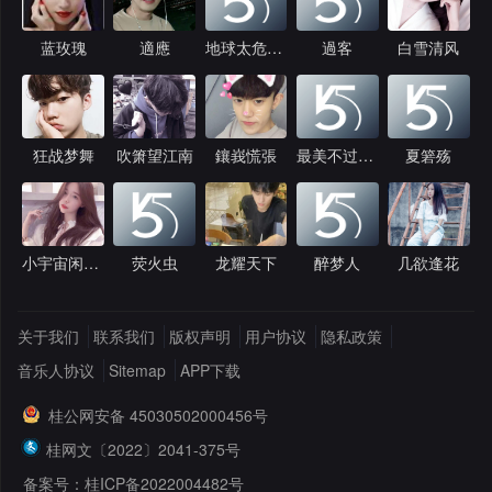
蓝玫瑰
適應
地球太危险了
過客
白雪清风
狂战梦舞
吹箫望江南
鑲峩慌張
最美不过初阳
夏箬殇
小宇宙闲人免进
荧火虫
龙耀天下
醉梦人
几欲逢花
关于我们
联系我们
版权声明
用户协议
隐私政策
音乐人协议
Sitemap
APP下载
桂公网安备 45030502000456号
桂网文〔2022〕2041-375号
备案号：桂ICP备2022004482号