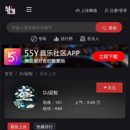
上传舞曲
注册/登录
搜索
专辑
排行榜
音乐人
首
页
电
音
中
首页
/
DJ梁毅
/
最新上传
House
文
外
关注
DJ梁毅
舞
文
酒
歌曲：101
人气：5.69 万
曲
舞
吧
串
粉丝：640
曲
风
烧
私
最新上传
热播排行