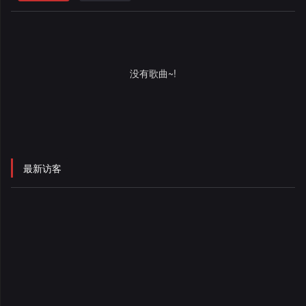
格
舞
改
大
曲
舞
赛
AI
没有歌曲~!
曲
作
写
会
品
歌
资
员
料
歌
中
最新访客
修
曲
专
心
改
列
辑
点
表
列
赞
试
表
记
听
录
记