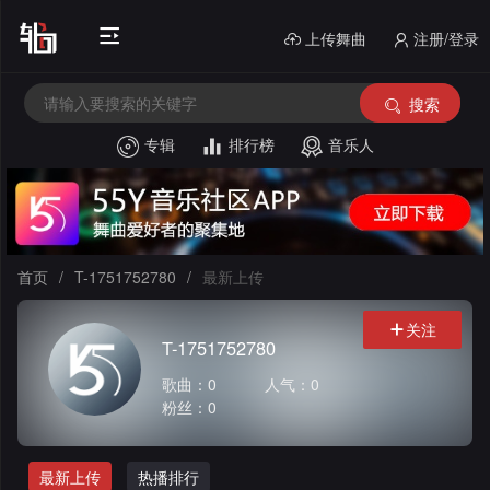
上传舞曲
注册/登录
搜索
专辑
排行榜
音乐人
首
页
电
音
中
首页
/
T-1751752780
/
最新上传
House
文
外
关注
T-1751752780
舞
文
酒
歌曲：0
人气：0
粉丝：0
曲
舞
吧
串
曲
风
烧
私
最新上传
热播排行