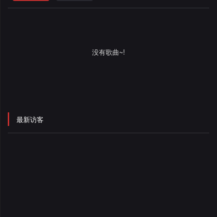
格
舞
改
大
曲
舞
赛
AI
没有歌曲~!
曲
作
写
会
品
歌
资
员
料
歌
中
最新访客
修
曲
专
心
改
列
辑
点
表
列
赞
试
表
记
听
录
记