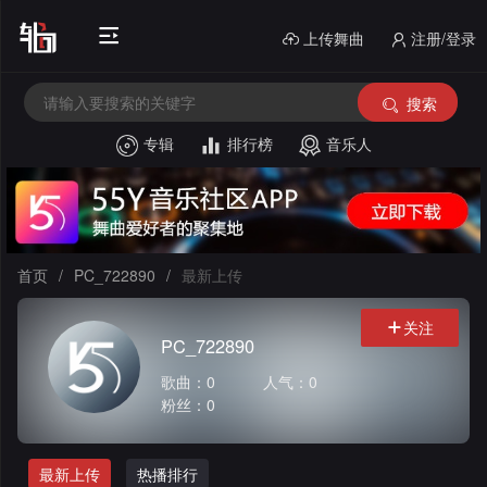
上传舞曲
注册/登录
搜索
专辑
排行榜
音乐人
首
页
电
音
中
首页
/
PC_722890
/
最新上传
House
文
外
关注
PC_722890
舞
文
酒
歌曲：0
人气：0
粉丝：0
曲
舞
吧
串
曲
风
烧
私
最新上传
热播排行