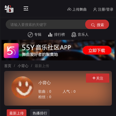
上传舞曲
注册/登录
搜索
专辑
排行榜
音乐人
首
页
电
音
中
首页
/
小背心
/
最新上传
House
文
外
关注
小背心
舞
文
酒
歌曲：0
人气：0
曲
舞
吧
串
粉丝：0
曲
风
烧
私
最新上传
热播排行