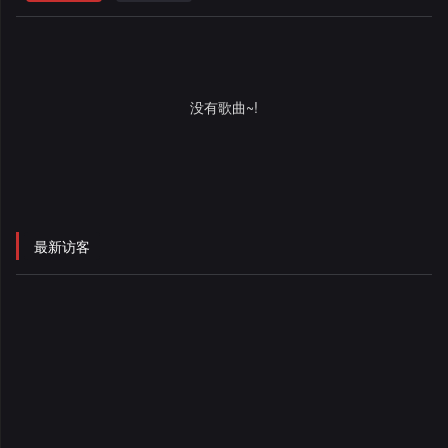
格
舞
改
大
曲
舞
赛
AI
没有歌曲~!
曲
作
写
会
品
歌
资
员
料
歌
中
最新访客
修
曲
专
心
改
列
辑
点
表
列
赞
试
表
记
听
录
记