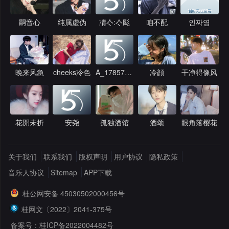
嗣音心
纯属虚伪
凊亽:亽颩
咱不配
인짜영
晚来风急
cheeks冷色
A_1785774151
冷顔
干净得像风
花開未折
安尧
孤独酒馆
酒颂
眼角落樱花
关于我们
联系我们
版权声明
用户协议
隐私政策
音乐人协议
Sitemap
APP下载
桂公网安备 45030502000456号
桂网文〔2022〕2041-375号
备案号：桂ICP备2022004482号