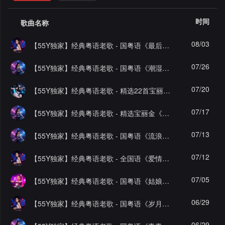
格
舞
改
大
时间
歌曲名称
曲
舞
赛
AI
08/03
【55Y独家】经典粤语老歌 - 国粤语《最后的莫西干人+谁能明白我✘ 爱似水仙》FunkyHouse 咚咚鼓抖音热播音乐中文车载串烧
曲
作
写
会
07/26
【55Y独家】经典粤语老歌 - 国粤语《潮湿的心✘风吹不走笑容》 ProgHouse 音乐经典东南亚语录中文车载串烧
品
歌
资
员
07/20
【55Y独家】经典粤语老歌 - 精选22首宝丽金经典粤语老歌连版串烧车载音乐
料
歌
中
07/17
【55Y独家】经典粤语老歌 - 精选宝丽金《跳舞街》 ProgHouse音乐经典老歌中文车载串烧
修
曲
专
心
07/13
【55Y独家】经典粤语老歌 - 国粤语《流浪花&海底》不怕老歌多好听就怕老歌带Dj音乐舞曲车载串烧
改
列
辑
点
07/12
【55Y独家】经典粤语老歌 - 全国语《爱情一阵风》FunkyHouse 经典老歌曲音乐中文车载串烧
表
列
赞
试
07/05
【55Y独家】经典粤语老歌 - 国粤语《姑娘爱情郎&爱一万次够不够》Electro音乐中文超嗨车载串烧
表
记
听
06/29
【55Y独家】经典粤语老歌 - 国粤语《岁月如笔写春秋✘每段路》FunkyHouse咚鼓抖音热播音乐中文车载串烧
录
记
06/29