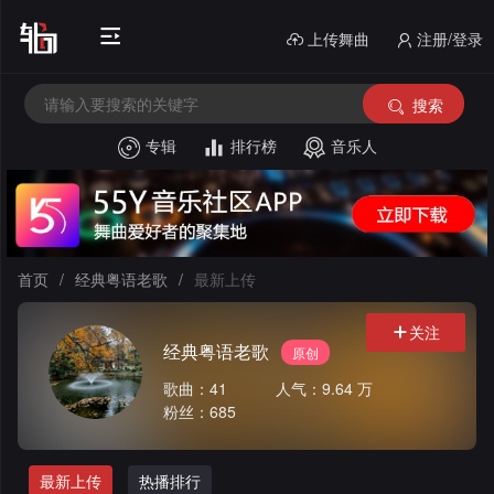
上传舞曲
注册/登录
搜索
专辑
排行榜
音乐人
首
页
电
音
中
首页
/
经典粤语老歌
/
最新上传
House
文
外
关注
经典粤语老歌
原创
舞
文
酒
歌曲：41
人气：9.64 万
曲
舞
吧
串
粉丝：685
曲
风
烧
私
最新上传
热播排行