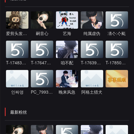
爱剪头发的嘟嘟
嗣音心
艺海
纯属虚伪
凊亽:亽颩
T-1748387478
T-1764752051
咱不配
T-1763914856
T-1785057260
인짜영
PC_799362
晚来风急
阿格土猎犬
￴ ￴￴ ￴ ￴ ￴
最新粉丝