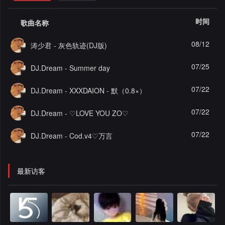
格
舞
改
大
时间
歌曲名称
曲
舞
赛
AI
08/12
涛少君 - 灰色轨迹(DJ版)
曲
作
写
会
07/25
DJ.Dream - Summer day
品
歌
资
员
07/22
DJ.Dream - XXXDAION - 默（0.8×）
料
歌
中
07/22
DJ.Dream - ♡LOVE YOU ZO♡
修
曲
专
心
07/22
DJ.Dream - Cod.v4♡万言
改
列
辑
点
最新访客
表
列
赞
试
表
记
听
录
记