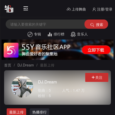
上传舞曲
注册/登录
搜索
专辑
排行榜
音乐人
首
页
电
音
中
首页
/
DJ.Dream
/
最新上传
House
文
外
关注
DJ.Dream
舞
文
酒
歌曲：5
人气：1.47 万
粉丝：5
曲
舞
吧
串
曲
风
烧
私
最新上传
热播排行