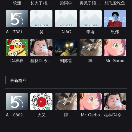
软迷
长大了相信直觉
梁同学
再见了陌生人，情情
想飞爱吃鱼
录
A_1732159297
吴
DJAQ
李甬
恩伟
DJ棒棒
桂林DJ令先森
刘苏哲
碎
Mr. Garbo
最新粉丝
A_1686287950
大又
碎
Mr. Garbo
桂林DJ令先森