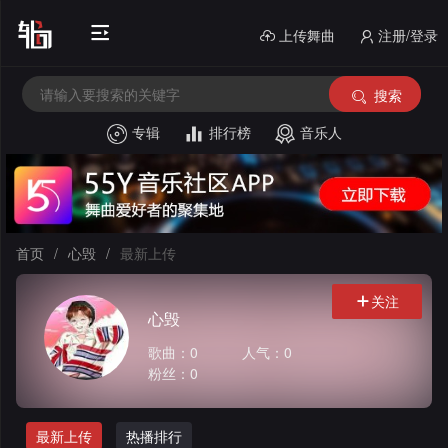
上传舞曲
注册/登录
搜索
专辑
排行榜
音乐人
首
页
电
音
中
首页
/
心毁
/
最新上传
House
文
外
关注
心毁
舞
文
酒
歌曲：0
人气：0
曲
舞
吧
串
粉丝：0
曲
风
烧
私
最新上传
热播排行