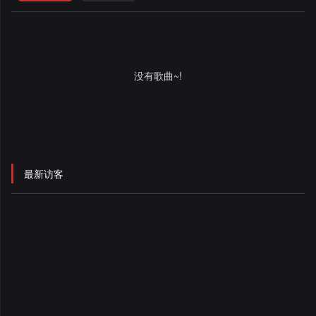
格
舞
改
大
曲
舞
赛
AI
没有歌曲~!
曲
作
写
会
品
歌
资
员
料
歌
中
最新访客
修
曲
专
心
改
列
辑
点
表
列
赞
试
表
记
听
录
记