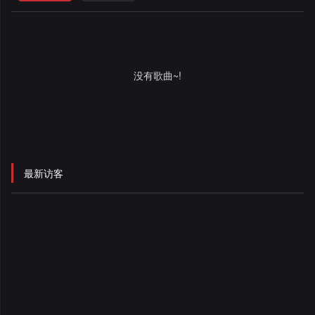
格
舞
改
大
曲
舞
赛
AI
没有歌曲~!
曲
作
写
会
品
歌
资
员
料
歌
中
最新访客
修
曲
专
心
改
列
辑
点
表
列
赞
试
表
记
听
录
记