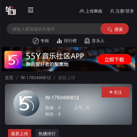
上传舞曲
注册/登录
搜索
专辑
排行榜
音乐人
首
页
电
音
中
首页
/
W-1783490812
/
最新上传
House
文
外
关注
W-1783490812
舞
文
酒
歌曲：0
人气：0
粉丝：0
曲
舞
吧
串
曲
风
烧
私
最新上传
热播排行