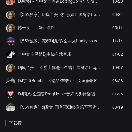
DJ婷姐 - 全中文国粤语LettingGo抖音新版慢摇串烧
10/29
【55Y独家】Dj疯丫头《打歌妹》国粤语Funk音乐抖音热播55Y车载串烧
03/24
陈一发儿 - 童话镇DJ
05/11
【55Y独家】花都Dj龙仔-全中文FunkyHouse音乐近期网络流行热播慢摇串烧
11/14
全中文空灵鼓Dj串烧车载音乐
01/02
Dj疯丫头 - 《 爱上你是一个错》国粤语ProgHouse 精选串烧(第一届55Y原创串烧大赛作品）
10/07
DJ宇恒Remix—《精品•车载》中文国会鼓ProgHouse
08/23
DJ阿八-全国语ProgHouse音乐大头针翻唱抖音热播专辑串烧
01/25
【55Y独家】dj黎龙-国粤语Club音乐不再犹豫怀旧经典串烧
08/19
下载榜