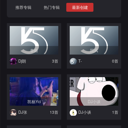
格
舞
改
大
推荐专辑
热门专辑
最新创建
曲
舞
赛
AI
曲
作
写
会
品
歌
资
员
单曲
国风
料
歌
中
Dj朗
3首
T-
0首
1784080135
修
曲
专
心
改
列
辑
点
表
列
赞
试
凯杨Yci
DJ小谈
DJ张
13首
DJ小谈
1首
表
记
听
录
记