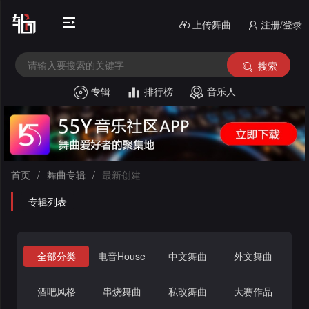
上传舞曲
注册/登录
搜索
专辑
排行榜
音乐人
首
页
电
音
中
首页
/
舞曲专辑
/
最新创建
House
文
外
专辑列表
舞
文
酒
全部分类
电音House
中文舞曲
外文舞曲
曲
舞
吧
串
曲
风
烧
私
酒吧风格
串烧舞曲
私改舞曲
大赛作品