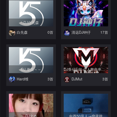
录
DJ白先森
DJ串烧
白先森
0首
清远DJ钟仔
17首
DJ 单曲～～
DJ鱼仔Edit-个人舞曲串烧作品
Hard维
3首
DJMut
3首
DJ文杰
向西50号人→空灵鼓