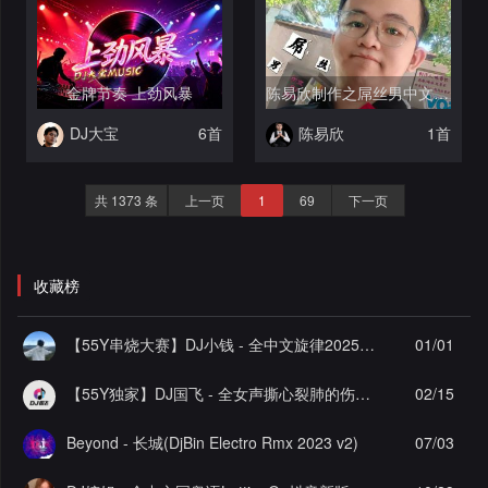
金牌节奏 上劲风暴
陈易欣制作之屌丝男中文DJ系列
DJ大宝
6首
陈易欣
1首
共 1373 条
上一页
1
69
下一页
收藏榜
【55Y串烧大赛】DJ小钱 - 全中文旋律2025抖音热播精选串烧
01/01
【55Y独家】DJ国飞 - 全女声撕心裂肺的伤感情歌精选集-HiFi高清立体声车载连版大碟
02/15
Beyond - 长城(DjBin Electro Rmx 2023 v2)
07/03