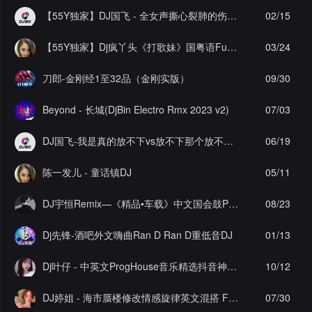
【55Y独家】DJ国飞 - 全女声撕心裂肺的伤感情歌精选集-HiFi高清立体声车载连版大碟
02/15
【55Y独家】Dj疯丫头《打歌妹》国粤语Funk音乐抖音热播55Y车载串烧
03/24
刀郎-金刚经1至32品（金刚实版）
09/30
Beyond - 长城(DjBin Electro Rmx 2023 v2)
07/03
DJ国飞-我是真的放不下vs放不下那个放不下的人要多久-2024抖音流行伤心情歌精选合集-8声道超强立体声车载连版大碟
06/19
陈一发儿 - 童话镇DJ
05/11
DJ宇恒Remix—《精品•车载》中文国会鼓ProgHouse
08/23
Dj先锋-酒吧外文嗨曲Ran D Ran D重低音DJ
01/13
Dj叶仔 - 中英文ProgHouse音乐精选抖音神曲气氛上头串烧
10/12
DJ婷姐 - 海市蜃楼修改情感旋律英文混搭 FK House 2022 抖音热播
07/30