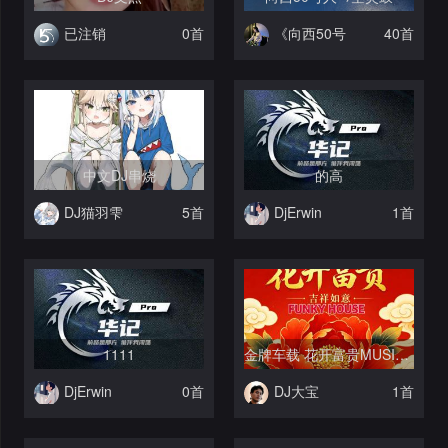
已注销
0首
《向西50号
40首
人》
中文DJ串烧
的高
DJ猫羽雫
5首
DjErwin
1首
1111
金牌车载 花开富贵MUSIC 慢摇大碟
DjErwin
0首
DJ大宝
1首