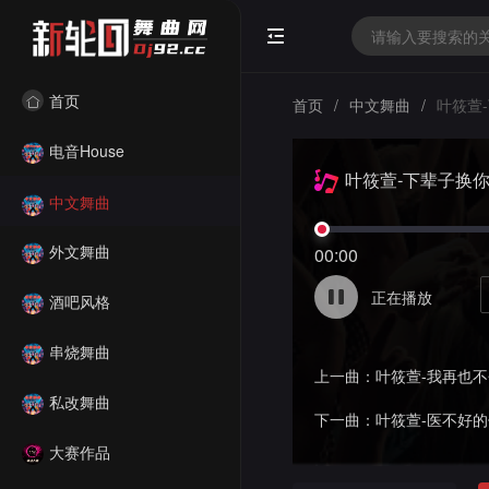
首页
首页
/
中文舞曲
/
叶筱萱-
电音House
叶筱萱-下辈子换你
中文舞曲
外文舞曲
00:00
正在播放
酒吧风格
串烧舞曲
上一曲：
叶筱萱-我再也不
私改舞曲
下一曲：
叶筱萱-医不好的伤疤
大赛作品