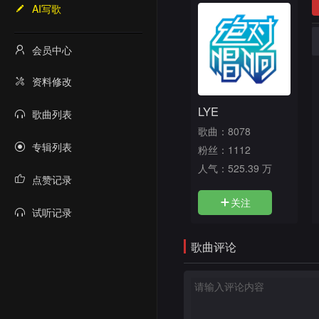
AI写歌
会员中心
资料修改
LYE
歌曲列表
歌曲：8078
专辑列表
粉丝：1112
人气：
525.39 万
点赞记录
关注
试听记录
歌曲评论