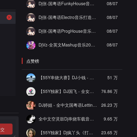
Dj张-国粤语FunkyHouse音乐打造搏哥私人定制泡沫实录串烧Vol.1
08/07
Dj张-国粤语Electro音乐打造凤姐黄昏专属实录串烧Vol.2
08/07
Dj张-国粤语ProgHouse音乐凯旋一号杨佟瑄杨小姐私人定制爱你但说不出口混搭实录串烧Vol.13
08/07
DjVz-全英文Mashup音乐2026电音房派对男女说唱气氛上头慢摇串烧
08/07
点赞榜
【55Y串烧大赛】DJ小钱 - 全中文旋律2025抖音热播精选串烧
51 万
【55Y独家】DJ国飞 - 全女声撕心裂肺的伤感情歌精选集-HiFi高清立体声车载连版大碟
76.86 万
DJ婷姐 - 全中文国粤语LettingGo抖音新版慢摇串烧
26.23 万
全中文空灵鼓Dj串烧车载音乐
[推荐]
9.65 万
提交
【55Y独家】Dj疯丫头《打歌妹》国粤语Funk音乐抖音热播55Y车载串烧
23.65 万