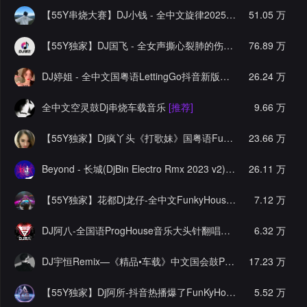
【55Y串烧大赛】DJ小钱 - 全中文旋律2025抖音热播精选串烧
51.05 万
【55Y独家】DJ国飞 - 全女声撕心裂肺的伤感情歌精选集-HiFi高清立体声车载连版大碟
76.89 万
DJ婷姐 - 全中文国粤语LettingGo抖音新版慢摇串烧
26.24 万
[推荐]
全中文空灵鼓Dj串烧车载音乐
[推荐]
9.66 万
【55Y独家】Dj疯丫头《打歌妹》国粤语Funk音乐抖音热播55Y车载串烧
23.66 万
Beyond - 长城(DjBin Electro Rmx 2023 v2)
[热门]
26.11 万
【55Y独家】花都Dj龙仔-全中文FunkyHouse音乐近期网络流行热播慢摇串烧
7.12 万
DJ阿八-全国语ProgHouse音乐大头针翻唱抖音热播专辑串烧
6.32 万
[
DJ宇恒Remix—《精品•车载》中文国会鼓ProgHouse
17.23 万
[推荐]
【55Y独家】Dj阿所-抖音热播爆了FunKyHouse中英文串烧
5.52 万
[独