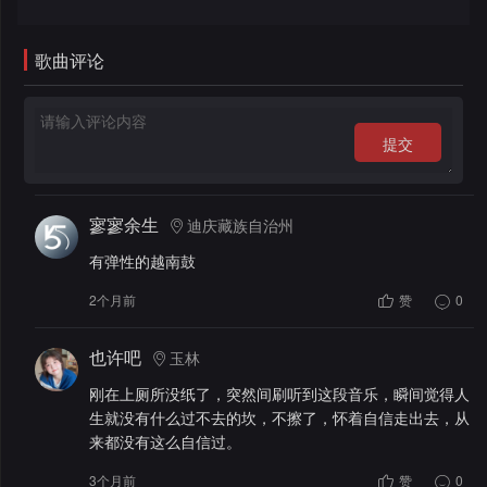
录
歌曲评论
提交
寥寥余生
迪庆藏族自治州
有弹性的越南鼓
2个月前
赞
0
也许吧
玉林
刚在上厕所没纸了，突然间刷听到这段音乐，瞬间觉得人
生就没有什么过不去的坎，不擦了，怀着自信走出去，从
来都没有这么自信过。
3个月前
赞
0