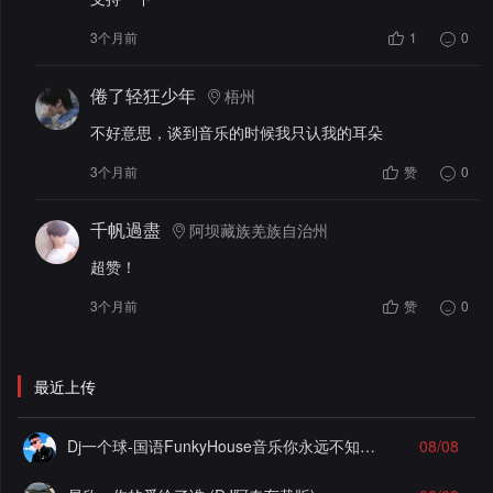
3个月前
1
0
倦了轻狂少年
梧州
不好意思，谈到音乐的时候我只认我的耳朵
3个月前
赞
0
千帆過盡
阿坝藏族羌族自治州
超赞！
3个月前
赞
0
最近上传
Dj一个球-国语FunkyHouse音乐你永远不知道故乡抽离飘弹空灵鼓系列慢摇串烧NO.125
08/08