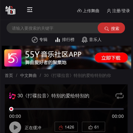
上传舞曲
注册/登录
搜索
专辑
排行榜
音乐人
首
页
电
音
中
首页
/
中文舞曲
/
30《打碟拉音》特别的爱给特别的你
House
外
文
30《打碟拉音》特别的爱给特别的
文
酒
舞
你
舞
吧
串
曲
00:00
00:00
曲
风
烧
私
1426
61
正在缓冲