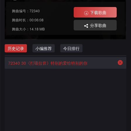
格
舞
改
大
舞曲编号：72340
下载歌曲
曲
舞
赛
AI
舞曲时长：00:06:08
分享歌曲
舞曲大小：14.18 MB
曲
作
写
会
品
歌
资
历史记录
小编推荐
今日排行
员
料
歌
中
72340
30《打碟拉音》特别的爱给特别的你
修
曲
专
心
改
列
辑
点
表
列
赞
试
表
记
听
录
记