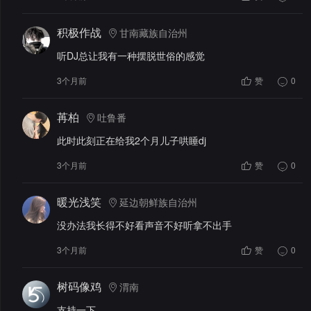
积极作战
甘南藏族自治州
听DJ总让我有一种摆脱世俗的感觉
3个月前
赞
0
苒柏
吐鲁番
此时此刻正在给我2个月儿子哄睡dj
3个月前
赞
0
暖光浅笑
延边朝鲜族自治州
没办法我长得不好看声音不好听拿不出手
3个月前
赞
0
树码像鸡
渭南
支持一下