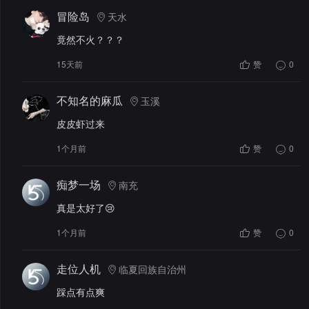
冒险岛
天水
竟然不火？？？
15天前
赞
0
不知名的麻瓜
玉溪
皮皮虾过来
1个月前
赞
0
痴梦一场
南充
真是太好了😢
1个月前
赞
0
走位人机
临夏回族自治州
踩点有点爽