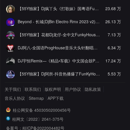
【55Y独家】Dj疯丫头《打歌妹》国粤语Funk音乐抖音热播55Y车载串烧
23.68 万
Beyond - 长城(DjBin Electro Rmx 2023 v2)
[热门]
26.13 万
【55Y独家】花都Dj龙仔-全中文FunkyHouse音乐近期网络流行热播慢摇串烧
7.13 万
DJ阿八-全国语ProgHouse音乐大头针翻唱抖音热播专辑串烧
6.34 万
[
DJ宇恒Remix—《精品•车载》中文国会鼓ProgHouse
17.24 万
[推荐]
【55Y独家】Dj阿所-抖音热播爆了FunKyHouse中英文串烧
5.53 万
[独
关于我们
联系我们
版权声明
用户协议
隐私政策
音乐人协议
Sitemap
APP下载
桂公网安备 45030502000456号
桂网文〔2022〕2041-375号
备案号：桂ICP备2022004482号