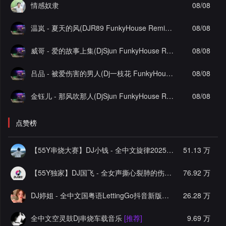
情感奴隶
08/08
温岚 - 夏天的风(DJR89 FunkyHouse Remix)Q鼓-DJ文少Edit
08/08
威哥 - 爱的故事上集(DjSjun FunkyHouse Remix)Q鼓-DJ文少Edit
08/08
吕品 - 被爱伤害的男人(Dj一枝花 FunkyHouse Remix)空灵鼓-DJ文少Edit
08/08
金钰儿 - 那风吹那人(DjSjun FunkyHouse Remix)Q鼓-DJ文少Edit
08/08
点赞榜
【55Y串烧大赛】DJ小钱 - 全中文旋律2025抖音热播精选串烧
51.13 万
【55Y独家】DJ国飞 - 全女声撕心裂肺的伤感情歌精选集-HiFi高清立体声车载连版大碟
76.92 万
DJ婷姐 - 全中文国粤语LettingGo抖音新版慢摇串烧
26.28 万
[推荐]
全中文空灵鼓Dj串烧车载音乐
[推荐]
9.69 万