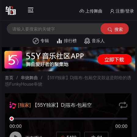
上传舞曲
注册/登录
搜索
专辑
排行榜
音乐人
首
页
电
音
中
首页
/
串烧舞曲
/
【55Y独家】Dj筱布-包厢空灵鼓这是郎给的诱
惑FunkyHouse串烧
House
文
外
舞
文
酒
[独家]
【55Y独家】Dj筱布-包厢空
灵鼓这是郎给的诱惑FunkyHouse串烧
曲
舞
吧
串
00:00
00:00
曲
风
私
烧