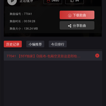
5480
94
正在缓冲
格
改
大
舞
舞曲编号：77041
舞
赛
AI
下载歌曲
曲
舞曲时长：00:59:28
分享歌曲
曲
作
写
会
舞曲大小：136.24 MB
品
歌
资
员
历史记录
小编推荐
今日排行
料
歌
中
77041
【55Y独家】Dj筱布-包厢空灵鼓这是郎给的诱惑FunkyHouse串烧
修
曲
专
心
改
列
辑
点
表
列
赞
试
表
记
听
录
记