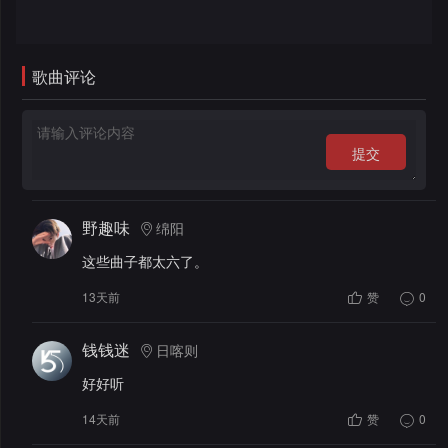
录
歌曲评论
提交
野趣味
绵阳
这些曲子都太六了。
13天前
赞
0
钱钱迷
日喀则
好好听
14天前
赞
0