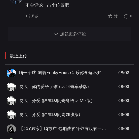
不会评论，占个位置吧
1个月前
赞
0
加载更多评论
最近上传
Dj一个球-国语FunkyHouse音乐你永远不知道故乡抽离飘弹空灵鼓系列慢摇串烧NO.125
08/08
易欣 - 你的爱给了谁 (DJ阿奇车载版)
08/08
易欣 - 分爱 (陆屋DJ阿奇粤语Dj Mix版)
08/08
易欣 - 分爱 (陆屋DJ阿奇加快版)
08/08
【55Y独家】Dj筱布-包厢战神咚鼓有没有一首歌让你想起我FunkyHouse串烧
08/08