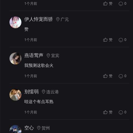
1个月前
赞
0
伊人恃宠而骄
广元
赞
1个月前
赞
0
燕语莺声
宜宾
我预测这歌会火
1个月前
赞
0
别懦弱
连云港
哇这个有点耳熟
1个月前
赞
0
空心
贺州