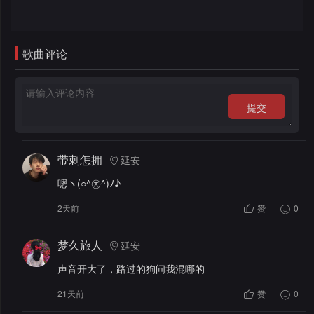
录
歌曲评论
提交
带刺怎拥
延安
嗯ヽ(○^㉨^)ﾉ♪
2天前
赞
0
梦久旅人
延安
声音开大了，路过的狗问我混哪的
21天前
赞
0