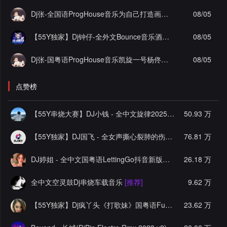
Dj张-全国语ProgHouse音乐为自己打造画心顶级作品实录串烧
08/05
【55Y独家】Dj钟仔-全外文Bounce音乐酒吧大厅潮牌时尚爆点超嗨棒斯炸街串烧
08/05
Dj张-国粤语ProgHouse音乐凯旋一号杨佟瑄杨小姐私人定制圆实录串烧Vol.12
08/05
点赞榜
【55Y串烧大赛】DJ小钱 - 全中文旋律2025抖音热播精选串烧
50.93 万
【55Y独家】DJ国飞 - 全女声撕心裂肺的伤感情歌精选集-HiFi高清立体声车载连版大碟
76.81 万
DJ婷姐 - 全中文国粤语LettingGo抖音新版慢摇串烧
26.18 万
[推荐]
全中文空灵鼓Dj串烧车载音乐
[推荐]
9.62 万
【55Y独家】Dj疯丫头《打歌妹》国粤语Funk音乐抖音热播55Y车载串烧
23.62 万