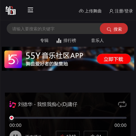
上传舞曲
注册/登录
搜索
专辑
排行榜
音乐人
首
页
电
音
中
House
外
文
文
酒
舞
刘德华 - 我恨我痴心(Dj庸仔
ProgHouse Remix)团队出品
舞
吧
串
曲
00:00
00:00
曲
风
烧
私