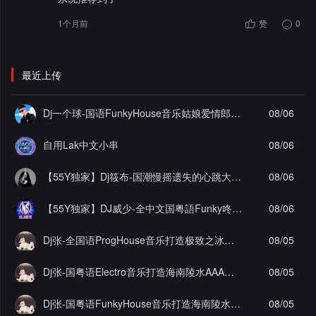
1个月前
赞
0
最近上传
Dj一个球-国语FunkyHouse音乐姑娘爱情郎为爱痴狂飘飘弹Q鼓系列慢摇串烧NO.124
08/06
自用Lak中文小串
08/06
【55Y独家】Dj筱布-国潮慢摇遗失的心跳大雨还在下ProgHouse串烧
08/06
【55Y独家】DJ威少-全中文国粤語Funky咚咚(辞九门回忆)车载串烧(DJ威少 FunkyHouse 2026 Rmx Ｖ８２)
08/06
Dj张-全国语ProgHouse音乐打造极致之冰徐颖思九万字实录串烧Vol.29
08/05
Dj张-国粤语Electro音乐打造海南陵水AAA工程李总私人定制舍得实录串烧Vol.2
08/05
Dj张-国粤语FunkyHouse音乐打造海南陵水AAA工程李总私人定制抖音热播坏小子实录串烧Vol.3
08/05