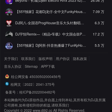
Beyond - 长城(DjBin Electro Rmx 2023 v2)
[热门]
26.06 万
【55Y独家】花都Dj龙仔-全中文FunkyHouse音乐近期网络流行热播慢摇串烧
7.09 万
DJ阿八-全国语ProgHouse音乐大头针翻唱抖音热播专辑串烧
6.3 万
[
DJ宇恒Remix—《精品•车载》中文国会鼓ProgHouse
17.2 万
[推荐]
【55Y独家】Dj阿所-抖音热播爆了FunKyHouse中英文串烧
5.5 万
[独
关于我们
联系我们
版权声明
用户协议
隐私政策
音乐人协议
Sitemap
APP下载
桂公网安备 45030502000456号
桂网文〔2022〕2041-375号
备案号：桂ICP备2022004482号
本站舞曲均为DJ原创作品,并自愿上传到本站,其所有权为DJ及所属
公司拥有,如有侵犯到你的权益,请联系我们
Copyright © 2022 www.dj92.cc All Rights Reserved.