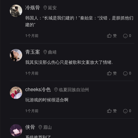
冷殇骨
延安
韩国人：“长城是我们建的！”秦始皇：“没错，是朕抓他们
建的”
1个月前
赞
0
青玉案
曲靖
我其实没那么伤心只是被歌和文案放大了情绪.
1个月前
赞
0
cheeks冷色
临夏回族自治州
玩游戏的时候很适合啊
1个月前
赞
0
侠骨
眉山
系统推荐到了