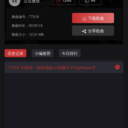
1248
94
正在播放
格
舞
改
大
舞曲编号：77318
曲
舞
赛
AI
下载歌曲
舞曲时长：00:05:19
分享歌曲
曲
作
写
会
舞曲大小：12.31 MB
品
歌
资
员
历史记录
小编推荐
今日排行
料
歌
中
77318
刘德华 - 我恨我痴心(Dj庸仔 ProgHouse Remix)团队出品
修
曲
专
心
改
列
辑
点
表
列
赞
试
表
记
听
录
记