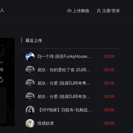
人
上传舞曲
注册/登录
最近上传
Dj一个球-国语FunkyHouse音乐你永远不知道故乡抽离飘弹空灵鼓系列慢摇串烧NO.125
08/08
00
易欣 - 你的爱给了谁 (DJ阿奇车载版)
08/08
易欣 - 分爱 (陆屋DJ阿奇粤语Dj Mix版)
08/08
易欣 - 分爱 (陆屋DJ阿奇加快版)
08/08
【55Y独家】Dj筱布-包厢战神咚鼓有没有一首歌让你想起我FunkyHouse串烧
08/08
情感奴隶
08/08