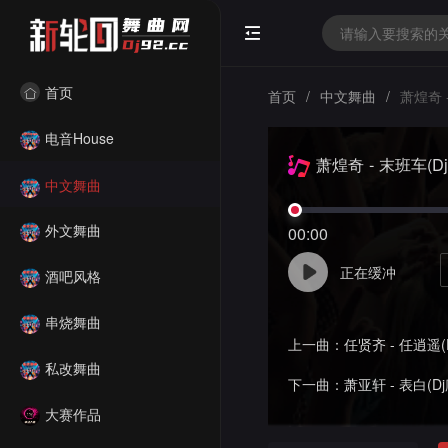
首页
首页
/
中文舞曲
/
萧煌奇 -
电音House
萧煌奇 - 末班车(Dj
中文舞曲
外文舞曲
00:00
正在缓冲
酒吧风格
串烧舞曲
上一曲：
任贤齐 - 任逍遥(Dj庸仔 P
私改舞曲
下一曲：
萧亚轩 - 表白(Dj庸仔 P
大赛作品