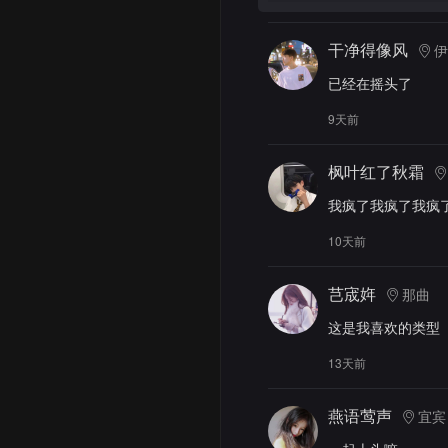
干净得像风
伊
已经在摇头了
9天前
枫叶红了秋霜
我疯了我疯了我疯
10天前
芑宬姩
那曲
这是我喜欢的类型
13天前
燕语莺声
宜宾