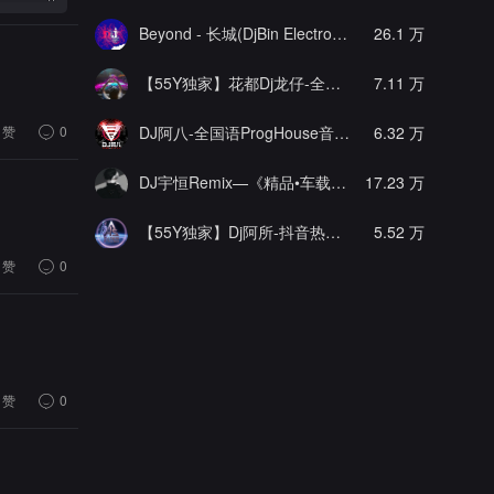
Beyond - 长城(DjBin Electro Rmx 2023 v2)
26.1 万
[热门]
【55Y独家】花都Dj龙仔-全中文FunkyHouse音乐近期网络流行热播慢摇串烧
7.11 万
赞
0
DJ阿八-全国语ProgHouse音乐大头针翻唱抖音热播专辑串烧
6.32 万
DJ宇恒Remix—《精品•车载》中文国会鼓ProgHouse
17.23 万
【55Y独家】Dj阿所-抖音热播爆了FunKyHouse中英文串烧
5.52 万
赞
0
赞
0