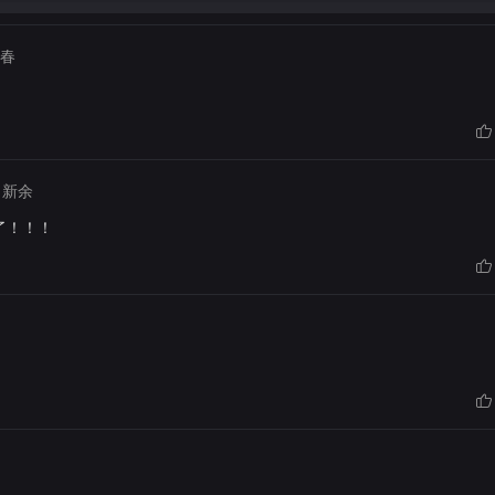
春
新余
了！！！