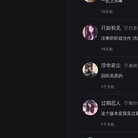
一起上头嘛
16天前
只如初见
巴音
没事听听就当作 消
19天前
浮华若尘
曲靖
回听高质的
1个月前
过期恋人
喀什
这个版本是我见过
1个月前