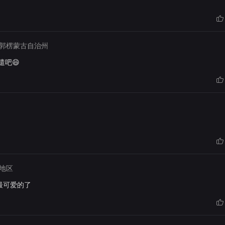
郭楞蒙古自治州
遣吧😄
地区
最可爱的了