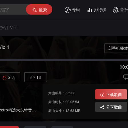
专辑
排行榜
音乐
搜索
站】Vlo.1
o.1
手机播放
00:
2 万
13
舞曲编号：55938
下载歌曲
舞曲时长：00:05:54
分享歌曲
o精选大头针音乐热播专辑DJ串烧
舞曲大小：13.63 MB