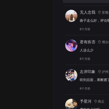
无人念我
安顺
曲子这么好，评论
8个月前
君有疾否
博尔
人这么少
8个月前
左岸印象
泸州
听到后面，果断摁
8个月前
予星河
商丘