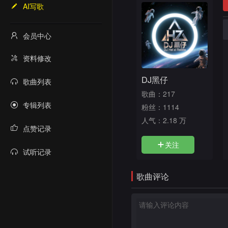
AI写歌
会员中心
资料修改
DJ黑仔
歌曲列表
歌曲：217
专辑列表
粉丝：1114
人气：
2.18 万
点赞记录
关注
试听记录
歌曲评论