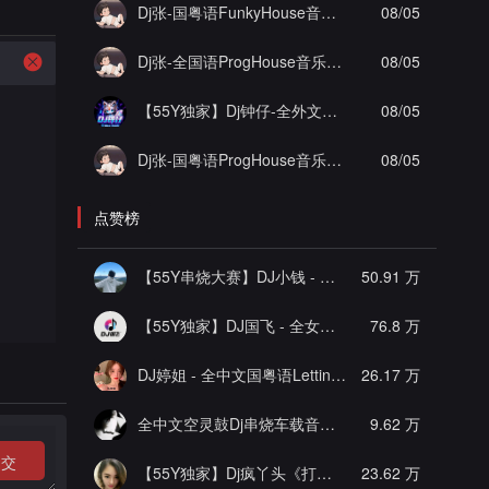
Dj张-国粤语FunkyHouse音乐打造海南陵水AAA工程李总私人定制抖音热播坏小子实录串烧Vol.3
08/05
Dj张-全国语ProgHouse音乐为自己打造画心顶级作品实录串烧
08/05
【55Y独家】Dj钟仔-全外文Bounce音乐酒吧大厅潮牌时尚爆点超嗨棒斯炸街串烧
08/05
Dj张-国粤语ProgHouse音乐凯旋一号杨佟瑄杨小姐私人定制圆实录串烧Vol.12
08/05
点赞榜
【55Y串烧大赛】DJ小钱 - 全中文旋律2025抖音热播精选串烧
50.91 万
【55Y独家】DJ国飞 - 全女声撕心裂肺的伤感情歌精选集-HiFi高清立体声车载连版大碟
76.8 万
DJ婷姐 - 全中文国粤语LettingGo抖音新版慢摇串烧
26.17 万
全中文空灵鼓Dj串烧车载音乐
[推荐]
9.62 万
提交
【55Y独家】Dj疯丫头《打歌妹》国粤语Funk音乐抖音热播55Y车载串烧
23.62 万