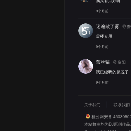
属实有点好听
9个月前
迷途散了雾
普
震楼专用
9个月前
蕾丝猫
资阳
我已经听的超脱了
9个月前
关于我们
联系我们
桂公网安备 45030502
本站舞曲均为DJ原创作品