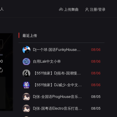
人
上传舞曲
注册/登录
最近上传
Dj一个球-国语FunkyHouse音乐姑娘爱情郎为爱痴狂飘飘弹Q鼓系列慢摇串烧NO.124
08/06
00
自用Lak中文小串
08/06
【55Y独家】Dj筱布-国潮慢摇遗失的心跳大雨还在下ProgHouse串烧
08/06
【55Y独家】DJ威少-全中文国粤語Funky咚咚(辞九门回忆)车载串烧(DJ威少 FunkyHouse 2026 Rmx Ｖ８２)
08/06
Dj张-全国语ProgHouse音乐打造极致之冰徐颖思九万字实录串烧Vol.29
08/05
Dj张-国粤语Electro音乐打造海南陵水AAA工程李总私人定制舍得实录串烧Vol.2
08/05