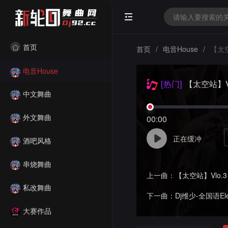
首页
首页
/
电音House
/
【太空
电音House
[热门]
【太空站】Vl
中文舞曲
外文舞曲
00:00
正在缓冲
酒吧风格
串烧舞曲
上一曲：
【太空站】Vlo.3
私改舞曲
下一曲：
Dj维少-全国语Electr
大赛作品