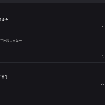
哪能少
塔拉蒙古自治州
了暂停