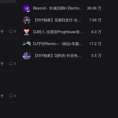
Beyond - 长城(DjBin Electro Rmx 2023 v2)
26.06 万
[热门]
【55Y独家】花都Dj龙仔-全中文FunkyHouse音乐近期网络流行热播慢摇串烧
7.09 万
赞
0
DJ阿八-全国语ProgHouse音乐大头针翻唱抖音热播专辑串烧
6.3 万
DJ宇恒Remix—《精品•车载》中文国会鼓ProgHouse
17.2 万
【55Y独家】Dj阿所-抖音热播爆了FunKyHouse中英文串烧
5.5 万
赞
0
赞
0