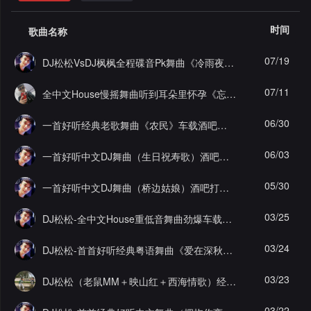
格
舞
改
大
时间
歌曲名称
曲
舞
赛
AI
07/19
DJ松松VsDJ枫枫全程碟音Pk舞曲《冷雨夜.姑娘别哭泣》中文劲爆House重低音车载经典蹦迪酒吧打碟开场串烧
曲
作
写
会
07/11
全中文House慢摇舞曲听到耳朵里怀孕《忘情水.来生缘》蹦迪重低音劲爆车载摇滚开场经典暖场抖音打碟酒吧串烧
品
歌
资
员
06/30
一首好听经典老歌舞曲《农民》车载酒吧打碟摇滚摇头蹦迪
料
歌
中
06/03
一首好听中文DJ舞曲（生日祝寿歌）酒吧打碟摇滚怀旧蹦迪经典重低音
修
曲
专
心
05/30
一首好听中文DJ舞曲（桥边姑娘）酒吧打碟摇滚蹦迪重低音
改
列
辑
点
03/25
DJ松松-全中文House重低音舞曲劲爆车载开场快手慢摇舞曲摇滚抖音暖场经典蹦迪摇头串烧
表
列
赞
试
03/24
DJ松松-首首好听经典粤语舞曲《爱在深秋》车载重低音劲爆摇滚开场酒吧蹦迪暖场打碟串烧
表
记
听
03/23
DJ松松（老鼠MM＋映山红＋西海情歌）经典重低音摇滚慢摇打碟暖场舞曲酒吧EA7蹦迪串烧
录
记
03/22