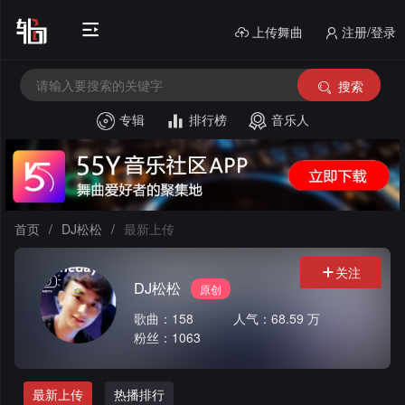
上传舞曲
注册/登录
搜索
专辑
排行榜
音乐人
首
页
电
音
中
首页
/
DJ松松
/
最新上传
House
文
外
关注
DJ松松
原创
舞
文
酒
歌曲：158
人气：68.59 万
曲
舞
吧
串
粉丝：1063
曲
风
烧
私
最新上传
热播排行