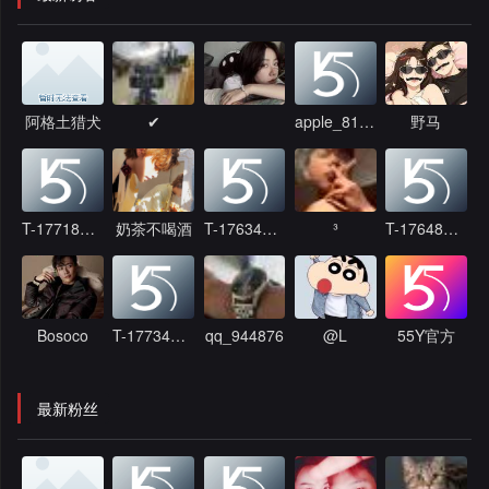
阿格土猎犬
✔
apple_815869
野马
T-1771827698
奶茶不喝酒
T-1763473884
³
T-1764815442
Bosoco
T-1773489509
qq_944876
@L
55Y官方
最新粉丝