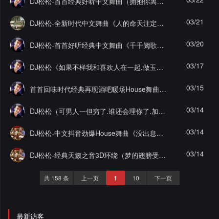
DJ松松-首首经典好听中文舞曲（拥抱你离去Vs爱情主演）重低音酒吧打碟蹦迪开场慢摇劲爆车载串烧
录
03/21
DJ松松-全新时代中文舞曲《人的命天注定》重低音经典慢摇酒吧开场打碟暖场摇滚抖音快手劲爆EA7蹦迪串烧
03/20
DJ松松-首首好听经典中文舞曲《千千阙歌》车载舒服咚鼓重低音开场劲爆暖场慢摇酒吧打碟摇滚快手串烧
03/17
DJ松松《如果不样我和喜欢人在一起.做玉皇大帝都不高兴》蹦迪重低音车载开场摇滚经典暖场打碟酒吧EA7抖音快手串烧
03/15
首首回味时代经典再现酒吧暖场House舞曲《卡拉OK》蹦迪重低音劲爆抖音摇滚快手开场打碟越鼓慢摇串烧
03/14
DJ松松（可男人一但穷了.谁还会理你了.加海浪）车载劲爆摇滚开场打碟经典酒吧串烧
03/14
DJ松松-中文抖音劲爆House舞曲《没出息》重低音车载暖场EA7快手摇滚酒吧打碟经典开场慢摇串烧
03/14
DJ松松-经典天籁之音3D环绕（梦的翅膀受了伤）中文车载开场慢摇快手抖音EA7酒吧打碟蹦迪串烧
共 158 条
上一页
1
10
下一页
最新访客