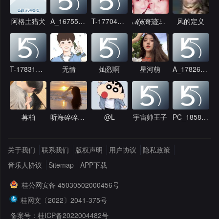
阿格土猎犬
A_1675589760
T-1770445369
ℳ҉๓҉奇҉迹҉₯҉㎕҉
风的定义
T-1783167526
无情
灿烈啊
星河萌
A_1782609924
苒柏
听海碎碎念念
@L
宇宙帅王子
PC_185828
关于我们
联系我们
版权声明
用户协议
隐私政策
音乐人协议
Sitemap
APP下载
桂公网安备 45030502000456号
桂网文〔2022〕2041-375号
备案号：桂ICP备2022004482号