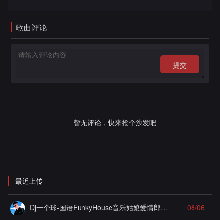
录
歌曲评论
提交
暂无评论，快来抢个沙发吧
最近上传
Dj一个球-国语FunkyHouse音乐姑娘爱情郎为爱痴狂飘飘弹Q鼓系列慢摇串烧NO.124
08/06