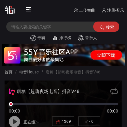
上传舞曲
注册/登录
搜索
专辑
排行榜
音乐人
首
页
电
中
音
首页
/
电音House
/
唐糖【超嗨夜场电音】抖音V48
文
外
House
唐糖【超嗨夜场电音】抖音V48
舞
文
酒
曲
舞
吧
串
00:00
00:00
曲
风
烧
私
1369
0
正在缓冲