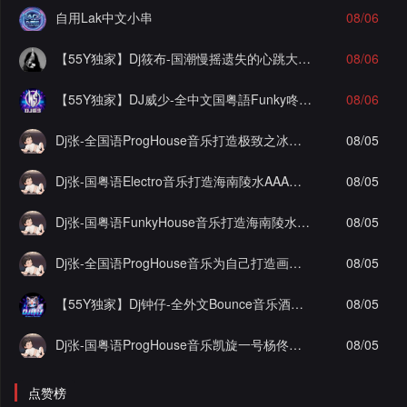
自用Lak中文小串
08/06
【55Y独家】Dj筱布-国潮慢摇遗失的心跳大雨还在下ProgHouse串烧
08/06
【55Y独家】DJ威少-全中文国粤語Funky咚咚(辞九门回忆)车载串烧(DJ威少 FunkyHouse 2026 Rmx Ｖ８２)
08/06
Dj张-全国语ProgHouse音乐打造极致之冰徐颖思九万字实录串烧Vol.29
08/05
Dj张-国粤语Electro音乐打造海南陵水AAA工程李总私人定制舍得实录串烧Vol.2
08/05
Dj张-国粤语FunkyHouse音乐打造海南陵水AAA工程李总私人定制抖音热播坏小子实录串烧Vol.3
08/05
Dj张-全国语ProgHouse音乐为自己打造画心顶级作品实录串烧
08/05
【55Y独家】Dj钟仔-全外文Bounce音乐酒吧大厅潮牌时尚爆点超嗨棒斯炸街串烧
08/05
Dj张-国粤语ProgHouse音乐凯旋一号杨佟瑄杨小姐私人定制圆实录串烧Vol.12
08/05
点赞榜