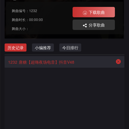
格
舞
改
大
舞曲编号：1232
下载歌曲
曲
舞
赛
AI
舞曲时长：00:00:00
分享歌曲
舞曲大小：
曲
作
写
会
品
歌
资
历史记录
小编推荐
今日排行
员
料
歌
中
1232
唐糖【超嗨夜场电音】抖音V48
修
曲
专
心
改
列
辑
点
表
列
赞
试
表
记
听
录
记