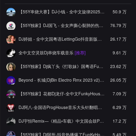
【55Y串烧大赛】DJ小钱 - 全中文旋律2025抖音热播精选串烧
50.9 万
【55Y独家】DJ国飞 - 全女声撕心裂肺的伤感情歌精选集-HiFi高清立体声车载连版大碟
76.79 万
DJ婷姐 - 全中文国粤语LettingGo抖音新版慢摇串烧
26.17 万
[推荐]
全中文空灵鼓Dj串烧车载音乐
[推荐]
9.61 万
【55Y独家】Dj疯丫头《打歌妹》国粤语Funk音乐抖音热播55Y车载串烧
23.62 万
Beyond - 长城(DjBin Electro Rmx 2023 v2)
[热门]
26.05 万
【55Y独家】花都Dj龙仔-全中文FunkyHouse音乐近期网络流行热播慢摇串烧
7.09 万
DJ阿八-全国语ProgHouse音乐大头针翻唱抖音热播专辑串烧
6.29 万
[
DJ宇恒Remix—《精品•车载》中文国会鼓ProgHouse
17.2 万
[推荐]
【55Y独家】Dj阿所-抖音热播爆了FunKyHouse中英文串烧
5.49 万
[独