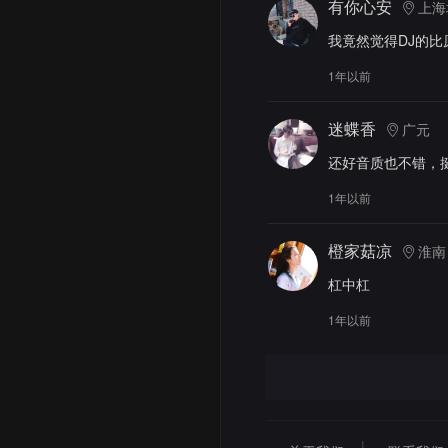
有你心安
上海
我竟然觉得DJ的比
1年以前
迷蝶香
广元
还好音质也不错，
1年以前
橙家菇凉
淮南
杠中杠
1年以前