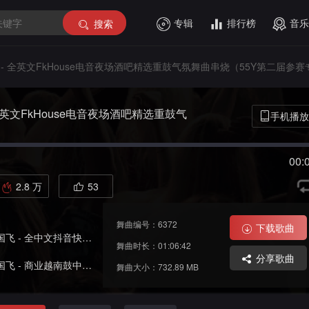
专辑
排行榜
音乐
搜索
 - 全英文FkHouse电音夜场酒吧精选重鼓气氛舞曲串烧（55Y第二届参
 全英文FkHouse电音夜场酒吧精选重鼓气
手机播放
二届参赛专辑）
00:
2.8 万
53
舞曲编号：6372
下载歌曲
文抖音快手流行中文重低音劲爆车载舞曲串烧
舞曲时长：01:06:42
分享歌曲
业越南鼓中场极品酒吧夜店串烧舞曲大碟
舞曲大小：732.89 MB