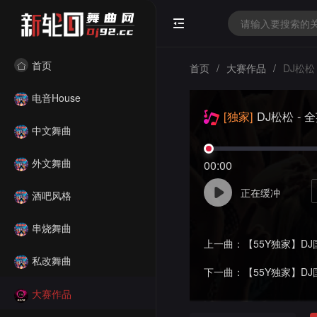
首页
首页
/
大赛作品
/
DJ松松
电音House
[独家]
DJ松松 -
中文舞曲
氛舞曲串烧（55Y第
外文舞曲
00:00
正在缓冲
酒吧风格
串烧舞曲
上一曲：
【55Y独家】DJ国飞 - 全中
私改舞曲
下一曲：
【55Y独家】DJ国飞 - 商
大赛作品