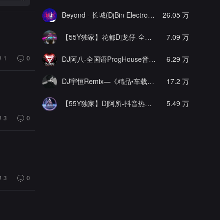
Beyond - 长城(DjBin Electro Rmx 2023 v2)
26.05 万
[热门]
【55Y独家】花都Dj龙仔-全中文FunkyHouse音乐近期网络流行热播慢摇串烧
7.09 万
1
0
DJ阿八-全国语ProgHouse音乐大头针翻唱抖音热播专辑串烧
6.29 万
DJ宇恒Remix—《精品•车载》中文国会鼓ProgHouse
17.2 万
【55Y独家】Dj阿所-抖音热播爆了FunKyHouse中英文串烧
5.49 万
3
0
3
0