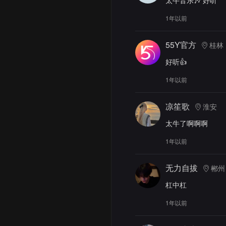
太牛音乐🎶 好听
1年以前
55Y官方
桂林
好听👍
1年以前
凉笙歌
淮安
太牛了啊啊啊
1年以前
无力自拔
郴州
杠中杠
1年以前