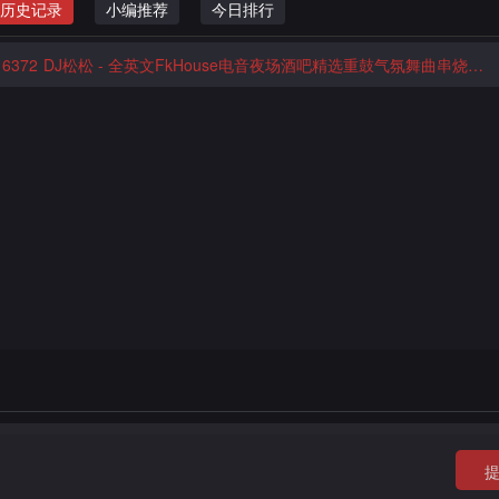
历史记录
小编推荐
今日排行
6372
DJ松松 - 全英文FkHouse电音夜场酒吧精选重鼓气氛舞曲串烧（55Y第二届参赛专辑）