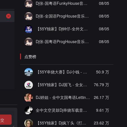
Dj张-国粤语FunkyHouse音乐打造海南陵水AAA工程李总私人定制抖音热播坏小子实录串烧Vol.3
08/05
Dj张-全国语ProgHouse音乐为自己打造画心顶级作品实录串烧
08/05
【55Y独家】Dj钟仔-全外文Bounce音乐酒吧大厅潮牌时尚爆点超嗨棒斯炸街串烧
08/05
Dj张-国粤语ProgHouse音乐凯旋一号杨佟瑄杨小姐私人定制圆实录串烧Vol.12
08/05
点赞榜
【55Y串烧大赛】DJ小钱 - 全中文旋律2025抖音热播精选串烧
50.9 万
【55Y独家】DJ国飞 - 全女声撕心裂肺的伤感情歌精选集-HiFi高清立体声车载连版大碟
76.79 万
DJ婷姐 - 全中文国粤语LettingGo抖音新版慢摇串烧
26.17 万
全中文空灵鼓Dj串烧车载音乐
[推荐]
9.61 万
提交
【55Y独家】Dj疯丫头《打歌妹》国粤语Funk音乐抖音热播55Y车载串烧
23.62 万