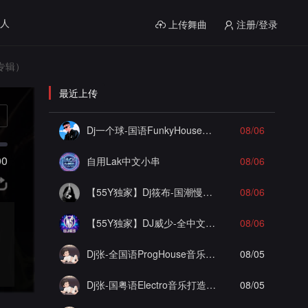
人
上传舞曲
注册/登录
赛专辑）
最近上传
Dj一个球-国语FunkyHouse音乐姑娘爱情郎为爱痴狂飘飘弹Q鼓系列慢摇串烧NO.124
08/06
00
自用Lak中文小串
08/06
【55Y独家】Dj筱布-国潮慢摇遗失的心跳大雨还在下ProgHouse串烧
08/06
【55Y独家】DJ威少-全中文国粤語Funky咚咚(辞九门回忆)车载串烧(DJ威少 FunkyHouse 2026 Rmx Ｖ８２)
08/06
Dj张-全国语ProgHouse音乐打造极致之冰徐颖思九万字实录串烧Vol.29
08/05
Dj张-国粤语Electro音乐打造海南陵水AAA工程李总私人定制舍得实录串烧Vol.2
08/05